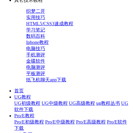
其它技术教程
织梦二开
实用技巧
HTML5/CSS3速成教程
学习笔记
数码百科
Iphone教程
电脑技巧
手机测评
金碟软件
电脑测评
平板测评
纸飞机聊天app下载
首页
UG教程
UG初级教程
UG中级教程
UG高级教程
ug教程丛书
UG
软件下载
Pro/E教程
Pro/E初级教程
Pro/E中级教程
Pro/E高级教程
Pro/E软件
下载