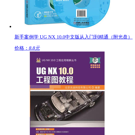
新手案例学 UG NX 10.0中文版从入门到精通（附光盘）
价格：
8.8元