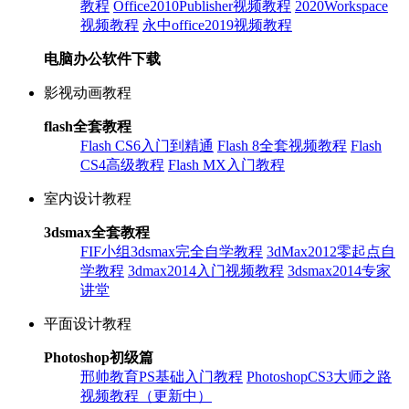
教程
Office2010Publisher视频教程
2020Workspace
视频教程
永中office2019视频教程
电脑办公软件下载
影视动画教程
flash全套教程
Flash CS6入门到精通
Flash 8全套视频教程
Flash
CS4高级教程
Flash MX入门教程
室内设计教程
3dsmax全套教程
FIF小组3dsmax完全自学教程
3dMax2012零起点自
学教程
3dmax2014入门视频教程
3dsmax2014专家
讲堂
平面设计教程
Photoshop初级篇
邢帅教育PS基础入门教程
PhotoshopCS3大师之路
视频教程（更新中）