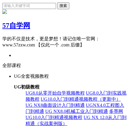
57自学网
学的不仅是技术，更是梦想！请记住唯一官网：
www.57zxw.com 【仅此一个 .com 后缀】
全部课程
UG全套视频教程
UG初级教程
UG8.0从零开始自学视频教程
UG8.0入门到实践视
频教程
UG10.0入门到精通视频教程（更新中）
UG NX8曲面设计入门到精通
UGNX4.0工程图入
门到精通
UG NX8.0机械工业入门到精通
多墨网
UG10.0入门到精通视频教程
UG NX 12.0从入门到
精通（实战案例版）