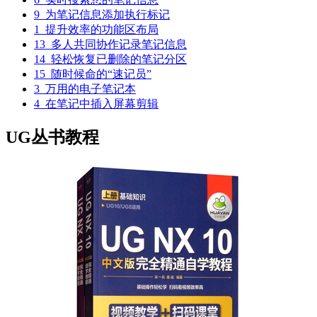
9_为笔记信息添加执行标记
1_提升效率的功能区布局
13_多人共同协作记录笔记信息
14_轻松恢复已删除的笔记分区
15_随时候命的“速记员”
3_万用的电子笔记本
4_在笔记中插入屏幕剪辑
UG丛书教程