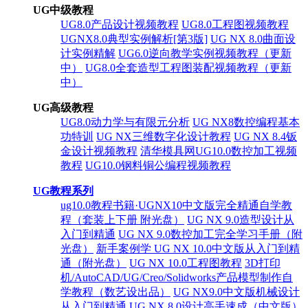
UG中级教程
UG8.0产品设计视频教程
UG8.0工程图视频教程
UGNX8.0典型实例解析[第3版]
UG NX 8.0曲面设
计实例精解
UG6.0逆向教学实例视频教程（更新
中）
UG8.0全套造型工程图装配视频教程（更新
中）
UG高级教程
UG8.0动力学与有限元分析
UG NX8数控编程基本
功特训
UG NX三维数字化设计教程
UG NX 8.4钣
金设计视频教程
清华模具网UG10.0数控加工视频
教程
UG10.0钢料铜公编程视频教程
UG教程系列
ug10.0教程书籍·UGNX10中文版完全精通自学教
程（套装上下册 附光盘）
UG NX 9.0造型设计从
入门到精通
UG NX 9.0数控加工完全学习手册（附
光盘）
新手案例学 UG NX 10.0中文版从入门到精
通（附光盘）
UG NX 10.0工程图教程
3D打印
机/AutoCAD/UG/Creo/Solidworks产品模型制作自
学教程（数艺设出品）
UG NX9.0中文版机械设计
从入门到精通
UG NX 8.0设计高手速成（中文版）