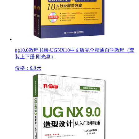
ug10.0教程书籍·UGNX10中文版完全精通自学教程（套
装上下册 附光盘）
价格：
8.8元