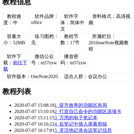
教程信息
教程难
软件品牌：
软件字
资料格式：高清视
office
度：中
体：简体中
频
文
容量大
练习图档：
教程节
所属栏目：
小：52MB
无
数：17节
2010oneNote视频教
程
软件下
微信公众
播放密
载：
前往下
号：m57zxw
码：m57zxw
载
软件版本：OneNote2020
适合人群：会议办公
教程列表
2020-07-07 15:08:18
1_提升效率的功能区布局
2020-07-07 15:10:19
2_打造自己命令的功能区选项卡
2020-07-07 15:11:15
3_万用的电子笔记本
2020-07-07 16:16:22
4_在笔记中插入屏幕剪辑
2020-07-07 16:17:01
5_灵活地记录会议笔记信息