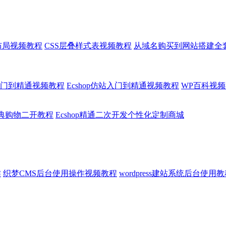
V布局视频教程
CSS层叠样式表视频教程
从域名购买到网站搭建全
入门到精通视频教程
Ecshop仿站入门到精通视频教程
WP百科视频
p经典购物二开教程
Ecshop精通二次开发个性化定制商城
作
织梦CMS后台使用操作视频教程
wordpress建站系统后台使用