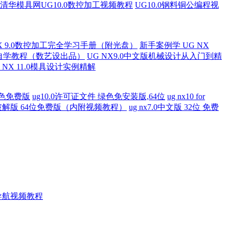
清华模具网UG10.0数控加工视频教程
UG10.0钢料铜公编程视
NX 9.0数控加工完全学习手册（附光盘）
新手案例学 UG NX
模型制作自学教程（数艺设出品）
UG NX9.0中文版机械设计从入门到精
 NX 11.0模具设计实例精解
 绿色免费版
ug10.0许可证文件 绿色免安装版,64位
ug nx10 for
文破解版 64位免费版（内附视频教程）
ug nx7.0中文版 32位 免费
例导航视频教程