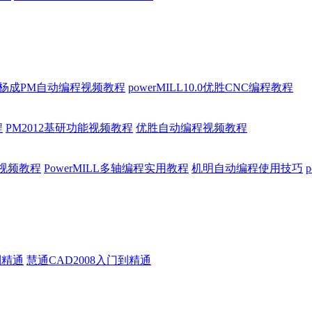
杨成PM自动编程视频教程
powerMILL10.0优胜CNC编程教程
程
PM2012基研功能视频教程
优胜自动编程视频教程
五轴视频教程
PowerMILL多轴编程实用教程
机明自动编程使用技巧
到精通
慧通CAD2008入门到精通