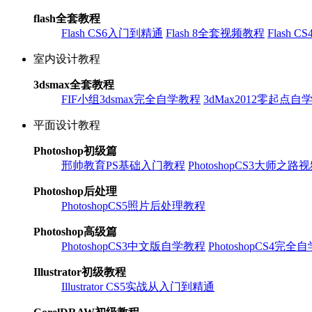
flash全套教程
Flash CS6入门到精通
Flash 8全套视频教程
Flash 
室内设计教程
3dsmax全套教程
FIF小组3dsmax完全自学教程
3dMax2012零起点自
平面设计教程
Photoshop初级篇
邢帅教育PS基础入门教程
PhotoshopCS3大师
Photoshop后处理
PhotoshopCS5照片后处理教程
Photoshop高级篇
PhotoshopCS3中文版自学教程
PhotoshopCS4完全
Illustrator初级教程
Illustrator CS5实战从入门到精通