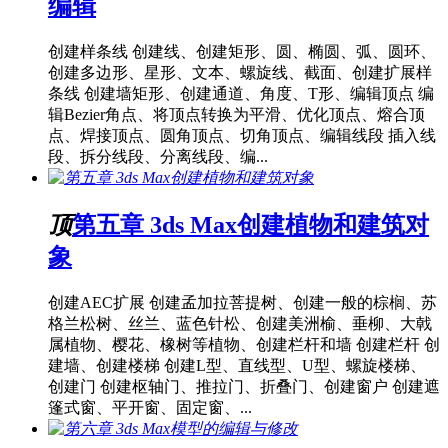
编辑
创建样条线 创建线、创建矩形、圆、椭圆、弧、圆环、
创建多边形、星形、文本、螺旋线、截面、创建扩展样
条线 创建墙矩形、创建通道、角度、T形、编辑顶点 编
辑Bezier角点、将顶点转换为平滑、优化顶点、熔合顶
点、焊接顶点、圆角顶点、切角顶点、编辑线段 插入线
段、拆分线段、分离线段、编...
顶
第五章 3ds Max创建植物和建筑对
象
创建AEC扩展 创建孟加拉菩提树、创建一般的棕榈、苏
格兰松树、丝兰、蓝色针松、创建美洲榆、垂柳、大戟
属植物、樱花、橡树等植物、创建栏杆和墙 创建栏杆 创
建墙、创建楼梯 创建L型、直线型、U型、螺旋楼梯、
创建门 创建枢轴门、推拉门、折叠门、创建窗户 创建遮
篷式窗、平开窗、固定窗、...