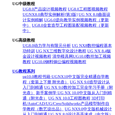
UG中级教程
UG8.0产品设计视频教程
UG8.0工程图视频教程
UGNX8.0典型实例解析[第3版]
UG NX 8.0曲面设
计实例精解
UG6.0逆向教学实例视频教程（更新
中）
UG8.0全套造型工程图装配视频教程（更新
中）
UG高级教程
UG8.0动力学与有限元分析
UG NX8数控编程基本
功特训
UG NX三维数字化设计教程
UG NX 8.4钣
金设计视频教程
清华模具网UG10.0数控加工视频
教程
UG10.0钢料铜公编程视频教程
UG教程系列
ug10.0教程书籍·UGNX10中文版完全精通自学教
程（套装上下册 附光盘）
UG NX 9.0造型设计从
入门到精通
UG NX 9.0数控加工完全学习手册（附
光盘）
新手案例学 UG NX 10.0中文版从入门到精
通（附光盘）
UG NX 10.0工程图教程
3D打印
机/AutoCAD/UG/Creo/Solidworks产品模型制作自
学教程（数艺设出品）
UG NX9.0中文版机械设计
从入门到精通
UG NX 8.0设计高手速成（中文版）