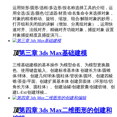
运用矩形/圆形/选框/多边形/按名称选择工具的介绍，运
用全选/反选/颜色/过滤器/材质/命名集命令来选择对象，
对象的精准称动、旋转、缩放、组合/解除对象的妙用，
打开组和关闭组的讲解（增加、分离组对象），运用快
速对齐、法线对齐、精确对齐功能对象，捕捉对象 设置
对象捕捉精度及捕捉演习...
顶
第三章 3ds Max基础建模
三维基础建模的基本操作 为模型命名、为模型更换颜
色、使用键盘输入、创建标准基本体 创建长方体/圆锥
体/球体、创建几何球体/圆柱体/管状体/圆环、创建四棱
锥/茶壶/平面、创建扩展基本体 创建异面体（环形结/切
角长方体、圆柱体）、创建油罐/创建胶囊/创建纺锤、创
建L-Ext/创建球棱...
顶
第四章 3ds Max二维图形的创建和