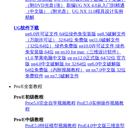
（附DVD光盘1张）
新编UG NX 4.0从入门到精通
（中文版）（附光盘）
UG NX 11.0模具设计实例
精解
UG软件下载
ug6.0许可证文件 64位绿色免安装版
ug8.5破解文件
（万能许可证） 32/64位 免费版
ug11.0破解文件
（32位/64位） 绿色免费版
ug10.0许可证文件 绿色
免安装版,64位
ug nx10 for mac（三维设计软件）
v1.0 苹果电脑中文版
ug nx12.0正式版 64/32位,官方
版
ug4.0中文破解版 for 32/64位
ug6.0中文破解版
64位免费版（内附视频教程）
ug nx7.0中文版 32位
免费软件
ug nx7.5破解文件
Pro/E全套教程
Pro/E初级教程
Proe5.0完全自学视频教程
ProE5.0实例操作视频教
程
Pro/E中级教程
ProE5.0特征模型视频教程
ProE4.0中文版三维造型