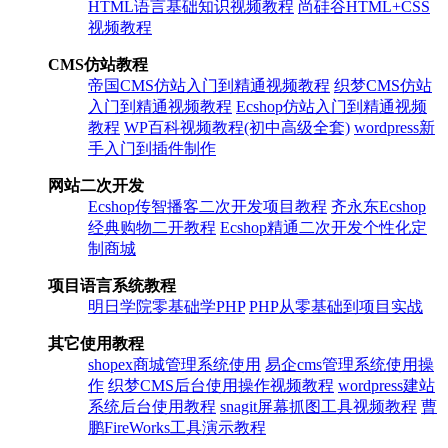
HTML语言基础知识视频教程
尚硅谷HTML+CSS
视频教程
CMS仿站教程
帝国CMS仿站入门到精通视频教程
织梦CMS仿站
入门到精通视频教程
Ecshop仿站入门到精通视频
教程
WP百科视频教程(初中高级全套)
wordpress新
手入门到插件制作
网站二次开发
Ecshop传智播客二次开发项目教程
齐永东Ecshop
经典购物二开教程
Ecshop精通二次开发个性化定
制商城
项目语言系统教程
明日学院零基础学PHP
PHP从零基础到项目实战
其它使用教程
shopex商城管理系统使用
易企cms管理系统使用操
作
织梦CMS后台使用操作视频教程
wordpress建站
系统后台使用教程
snagit屏幕抓图工具视频教程
曹
鹏FireWorks工具演示教程