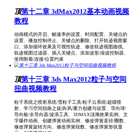
顶
第十二章 3dMax2012基本动画视频
教程
动画模式的开启、帧速率的设置、时间配置、关键点的
设置、播放控制停止、关键点的删除、打开轨迹视图窗
口、添加循环效果及可视性轨迹、修改轨迹视图曲线、
轨迹视图过滤器、插入关键点、添加波形/澡波控制器、
使用附着/连接/位置约束
顶
第十三章 3ds Max2012粒子与空间
扭曲视频教程
粒子系统之喷射系统/雪粒子工具/粒子云系统/超级喷
射、学习空间扭曲之旋涡/风/重力创建与设置、导向球/
导向板/全导向器/波浪工具、3DMAX涟漪效果实例、文
字爆炸动画、创建弹簧动画实例、修改弹簧直径/圈数、
修改弹簧旋转方向、修改弹簧段数、修改弹簧形状显