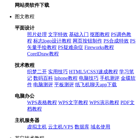
网站类软件下载
图文教程
平面设计
照片处理
文字特效
基础入门
抠图教程
PS调色教
程
标志logo设计教程
网页按钮制作
PS合成特效
PS
矢量手绘教程
PS疑难杂症
Fireworks教程
CorelDraw教程
技术教程
织梦二开
实用技巧
HTML5/CSS3速成教程
学习笔
记
数码百科
Iphone教程
电脑技巧
手机测评
金碟软
件
电脑测评
平板测评
纸飞机聊天app下载
电脑办公
WPS表格教程
WPS文字教程
WPS演示教程
PDF文
档教程
主机服务器
虚拟主机
云主机/VPS
数据库
域名使用