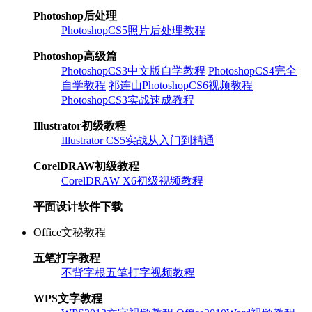
Photoshop后处理
PhotoshopCS5照片后处理教程
Photoshop高级篇
PhotoshopCS3中文版自学教程
PhotoshopCS4完全
自学教程
祁连山PhotoshopCS6视频教程
PhotoshopCS3实战速成教程
Illustrator初级教程
Illustrator CS5实战从入门到精通
CorelDRAW初级教程
CorelDRAW X6初级视频教程
平面设计软件下载
Office文秘教程
五笔打字教程
不背字根五笔打字视频教程
WPS文字教程