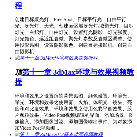
程
创建目标聚光灯、Free Spot、目标平行光、自由平行
光、泛光灯、天光、创建mr区域泛光灯/域聚光灯、目标
灯光、白炽灯、自由灯光、设置灯光阴影、灯光强度、
灯光颜色、远近距衰减、聚光灯参数及衰减区调整、使
用投影贴图、设置阴影颜色、创建目标摄影机、创建自
由摄影机
顶
第十一章 3dMax环境与效果视频教
挰
环境和效果之设置渲染背景贴图、颜色设置、环境光、
曝光、环境和效果之使用雾、火焰、体积光、镜头、亮
度和对比度效果、环境和效果之使用色彩平衡效果、胶
片颗粒效果、Video Post视频编辑的界面、添加场景、图
像输入、添加图像过滤、添加图像输出事件、为对象添
加Video Post视频编...