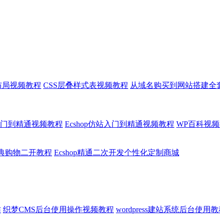
V布局视频教程
CSS层叠样式表视频教程
从域名购买到网站搭建全
入门到精通视频教程
Ecshop仿站入门到精通视频教程
WP百科视频
p经典购物二开教程
Ecshop精通二次开发个性化定制商城
作
织梦CMS后台使用操作视频教程
wordpress建站系统后台使用