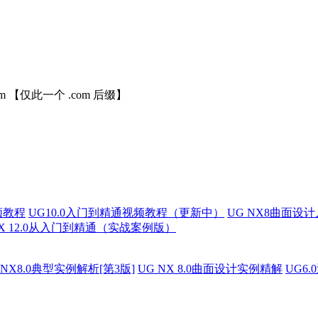
 【仅此一个 .com 后缀】
频教程
UG10.0入门到精通视频教程（更新中）
UG NX8曲面设
NX 12.0从入门到精通（实战案例版）
NX8.0典型实例解析[第3版]
UG NX 8.0曲面设计实例精解
UG6