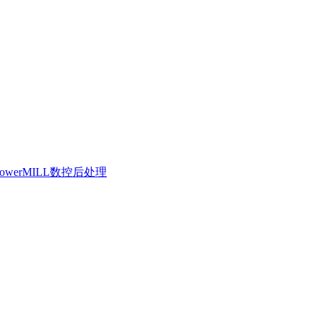
powerMILL数控后处理