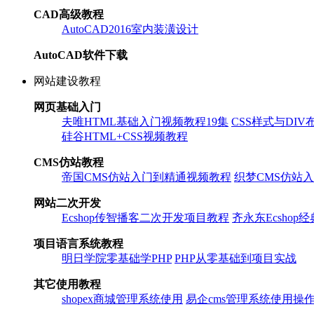
CAD高级教程
AutoCAD2016室内装潢设计
AutoCAD软件下载
网站建设教程
网页基础入门
夫唯HTML基础入门视频教程19集
CSS样式与DI
硅谷HTML+CSS视频教程
CMS仿站教程
帝国CMS仿站入门到精通视频教程
织梦CMS仿站
网站二次开发
Ecshop传智播客二次开发项目教程
齐永东Ecsho
项目语言系统教程
明日学院零基础学PHP
PHP从零基础到项目实战
其它使用教程
shopex商城管理系统使用
易企cms管理系统使用操