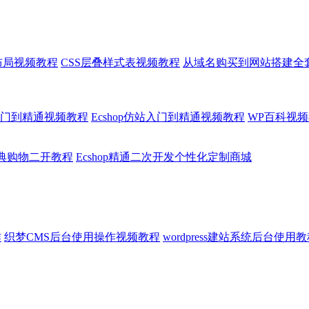
V布局视频教程
CSS层叠样式表视频教程
从域名购买到网站搭建全
入门到精通视频教程
Ecshop仿站入门到精通视频教程
WP百科视频
p经典购物二开教程
Ecshop精通二次开发个性化定制商城
作
织梦CMS后台使用操作视频教程
wordpress建站系统后台使用