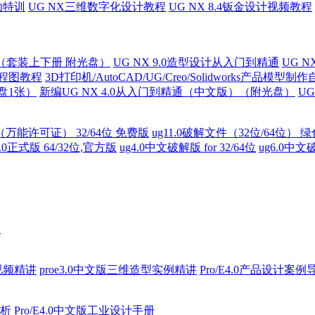
功特训
UG NX三维数字化设计教程
UG NX 8.4钣金设计视频教程
程（套装上下册 附光盘）
UG NX 9.0造型设计从入门到精通
UG 
0工程图教程
3D打印机/AutoCAD/UG/Creo/Solidworks产品
盘1张）
新编UG NX 4.0从入门到精通（中文版）（附光盘）
UG
（万能许可证） 32/64位 免费版
ug11.0破解文件（32位/64位）
12.0正式版 64/32位,官方版
ug4.0中文破解版 for 32/64位
ug6.0中
程
型视频精讲
proe3.0中文版三维造型实例精讲
Pro/E4.0产品设计案
分析
Pro/E4.0中文版工业设计手册