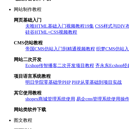
网站制作教程
网页基础入门
夫唯HTML基础入门视频教程19集
CSS样式与DI
硅谷HTML+CSS视频教程
CMS仿站教程
帝国CMS仿站入门到精通视频教程
织梦CMS仿站
网站二次开发
Ecshop传智播客二次开发项目教程
齐永东Ecsho
项目语言系统教程
明日学院零基础学PHP
PHP从零基础到项目实战
其它使用教程
shopex商城管理系统使用
易企cms管理系统使用操
网站类软件下载
图文教程