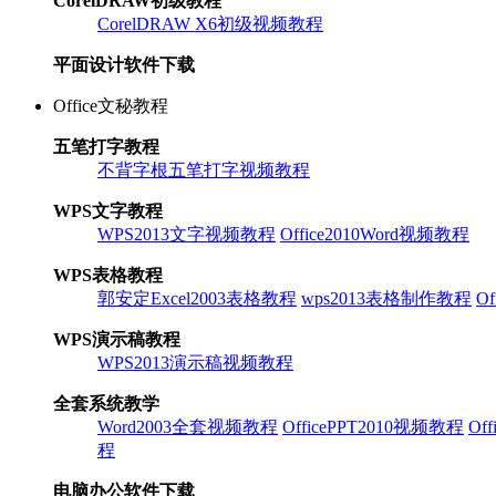
CorelDRAW初级教程
CorelDRAW X6初级视频教程
平面设计软件下载
Office文秘教程
五笔打字教程
不背字根五笔打字视频教程
WPS文字教程
WPS2013文字视频教程
Office2010Word视频教程
WPS表格教程
郭安定Excel2003表格教程
wps2013表格制作教程
O
WPS演示稿教程
WPS2013演示稿视频教程
全套系统教学
Word2003全套视频教程
OfficePPT2010视频教程
Of
程
电脑办公软件下载