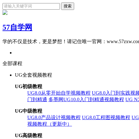
57自学网
学的不仅是技术，更是梦想！请记住唯一官网：www.57zxw.com
全部课程
UG全套视频教程
UG初级教程
UG8.0从零开始自学视频教程
UG8.0入门到实践视
门到精通
多墨网UG10.0入门到精通视频教程
UG 
UG中级教程
UG8.0产品设计视频教程
UG8.0工程图视频教程
UG
视频教程（更新中）
UG高级教程