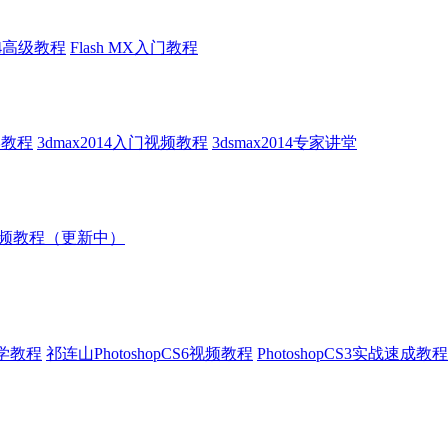
CS4高级教程
Flash MX入门教程
学教程
3dmax2014入门视频教程
3dsmax2014专家讲堂
之路视频教程（更新中）
自学教程
祁连山PhotoshopCS6视频教程
PhotoshopCS3实战速成教程