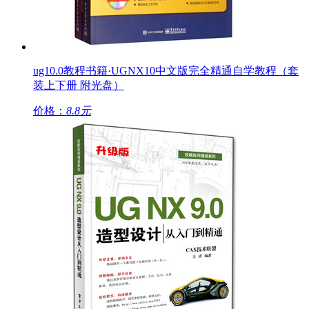
ug10.0教程书籍·UGNX10中文版完全精通自学教程（套
装上下册 附光盘）
价格：
8.8元