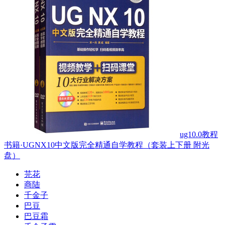
ug10.0教程
书籍·UGNX10中文版完全精通自学教程（套装上下册 附光
盘）
芫花
商陆
千金子
巴豆
巴豆霜