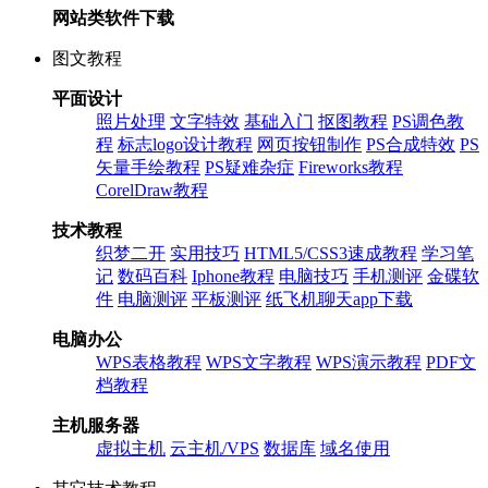
网站类软件下载
图文教程
平面设计
照片处理
文字特效
基础入门
抠图教程
PS调色教
程
标志logo设计教程
网页按钮制作
PS合成特效
PS
矢量手绘教程
PS疑难杂症
Fireworks教程
CorelDraw教程
技术教程
织梦二开
实用技巧
HTML5/CSS3速成教程
学习笔
记
数码百科
Iphone教程
电脑技巧
手机测评
金碟软
件
电脑测评
平板测评
纸飞机聊天app下载
电脑办公
WPS表格教程
WPS文字教程
WPS演示教程
PDF文
档教程
主机服务器
虚拟主机
云主机/VPS
数据库
域名使用