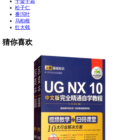
千金子霜
松子仁
番泻叶
乌桕根
红大戟
猜你喜欢