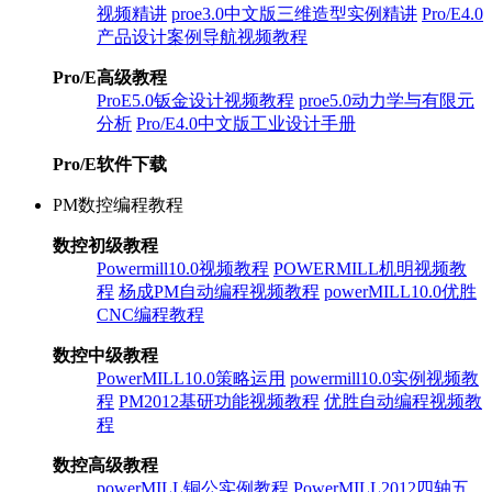
视频精讲
proe3.0中文版三维造型实例精讲
Pro/E4.0
产品设计案例导航视频教程
Pro/E高级教程
ProE5.0钣金设计视频教程
proe5.0动力学与有限元
分析
Pro/E4.0中文版工业设计手册
Pro/E软件下载
PM数控编程教程
数控初级教程
Powermill10.0视频教程
POWERMILL机明视频教
程
杨成PM自动编程视频教程
powerMILL10.0优胜
CNC编程教程
数控中级教程
PowerMILL10.0策略运用
powermill10.0实例视频教
程
PM2012基研功能视频教程
优胜自动编程视频教
程
数控高级教程
powerMILL铜公实例教程
PowerMILL2012四轴五