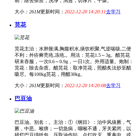
制：除去杂质，洗净，润透，切厚片，干燥。
大小：
261M
更新时间：
2022-12-20 14:20:11
去学习
芫花
芫花主治：水肿胀满,胸腹积水,痰饮积聚,气逆喘咳,二便
不利；外疥癣秃疮,冻疮,。用法：芫花1.5～3g。醋芫花
研末吞服，一次0.6～0.9g，一日1次。外用适量。炮制：
芫花：除去杂质。醋芫花：取净芫花，照醋炙法炒至醋
吸尽。每100kg芫花，用醋30kg。
大小：
261M
更新时间：
2022-12-20 14:20:08
去学习
巴豆油
巴豆油。别名：。主治：①《纲目》：治中风痰厥，气
厥，中恶。喉痹；一切急病，咽喉不通，牙关紧闭，以
研烂巴豆绵纸包，压取油作拈，点灯吹灭，熏鼻中，或