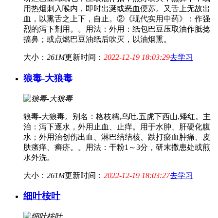
用热烟刺入喉内，即时出涎或恶血便苏。又舌上无故出
血，以熏舌之上下，自止。②《现代实用中药》：作强
烈的泻下剂用。。用法：外用：纸包巴豆压取油作胝捻
搐鼻；或点燃巴豆油纸后吹灭，以油烟熏。
大小：
261M
更新时间：
2022-12-19 18:03:29
去学习
狼毒-大狼毒
狼毒-大狼毒。别名：格枝糯,乌吐,五虎下西山,矮红。主
治：泻下逐水，外用止血、止痒。用于水肿、肝硬化腹
水；外用治创伤出血、淋巴结结核、跌打瘀血肿痛、皮
肤瘙痒、癣疥。。用法：干粉1～3分，研末撒患处或煎
水外洗。
大小：
261M
更新时间：
2022-12-19 18:03:27
去学习
细叶桉叶