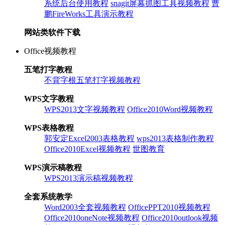
系统后台使用教程
snagit屏幕抓图工具视频教程
曹
鹏FireWorks工具演示教程
网站类软件下载
Office视频教程
五笔打字教程
不背字根五笔打字视频教程
WPS文字教程
WPS2013文字视频教程
Office2010Word视频教程
WPS表格教程
郭安定Excel2003表格教程
wps2013表格制作教程
Office2010Excel视频教程
世图教育
WPS演示稿教程
WPS2013演示稿视频教程
全套系统教学
Word2003全套视频教程
OfficePPT2010视频教程
Office2010oneNote视频教程
Office2010outlook视频