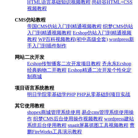
HTML语言基础知识视频教程
尚硅谷HTML+CSS
视频教程
CMS仿站教程
帝国CMS仿站入门到精通视频教程
织梦CMS仿站
入门到精通视频教程
Ecshop仿站入门到精通视频
教程
WP百科视频教程(初中高级全套)
wordpress新
手入门到插件制作
网站二次开发
Ecshop传智播客二次开发项目教程
齐永东Ecshop
经典购物二开教程
Ecshop精通二次开发个性化定
制商城
项目语言系统教程
明日学院零基础学PHP
PHP从零基础到项目实战
其它使用教程
shopex商城管理系统使用
易企cms管理系统使用操
作
织梦CMS后台使用操作视频教程
wordpress建站
系统后台使用教程
snagit屏幕抓图工具视频教程
曹
鹏FireWorks工具演示教程