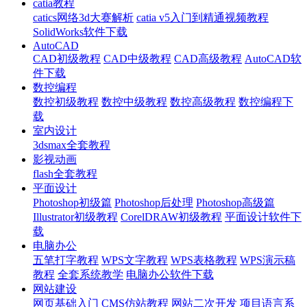
catia教程
catics网络3d大赛解析
catia v5入门到精通视频教程
SolidWorks软件下载
AutoCAD
CAD初级教程
CAD中级教程
CAD高级教程
AutoCAD软
件下载
数控编程
数控初级教程
数控中级教程
数控高级教程
数控编程下
载
室内设计
3dsmax全套教程
影视动画
flash全套教程
平面设计
Photoshop初级篇
Photoshop后处理
Photoshop高级篇
Illustrator初级教程
CorelDRAW初级教程
平面设计软件下
载
电脑办公
五笔打字教程
WPS文字教程
WPS表格教程
WPS演示稿
教程
全套系统教学
电脑办公软件下载
网站建设
网页基础入门
CMS仿站教程
网站二次开发
项目语言系