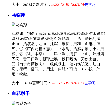
大小：
261M
更新时间：
2022-12-19 18:03:14
去学习
马骝卵
马骝卵。别名：蕨薯,凤凰蛋,落地珍珠,麻雀蛋,凉水果,犸
骝卵,石窝蛋,猫蛋果,蛇蛋参,雉鸡蛋。主治：清热利湿，
止血。治咳嗽，吐血，泄泻，痢疾，疳积，血淋，庙
气。①《广西药植图志》：止水泻。治麻后痢，小儿疳
积。②《陆川本草》：生津止渴，清肝，止血。治泄泻
下痢，舌干口渴，眼球上翳，跌打暗伤，刀伤出血。
③《南宁市药物志》：收敛杀虫。治内伤咳嗽，红白
痢，疳积，疝气。。用法：内服：煎汤，3～5钱。外
用：捣敷。
大小：
261M
更新时间：
2022-12-19 18:03:13
去学习
白花射干