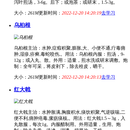
泻叶煎汤，3-6g。后下；或泡茶；或研末，1.5-3g。
大小：
261M
更新时间：
2022-12-20 14:20:19
去学习
乌桕根
乌桕根主治：水肿,症瘕积聚,膨胀,大、小便不通,疔毒痈
肿,湿疹,疥癣,毒蛇咬伤,。用法：乌桕根内服：煎汤，9-
12g；或入丸、散。外用：适量，煎水洗或研末调敷。炮
制：全年可采，将皮剥下，除去栓皮，晒干。
大小：
261M
更新时间：
2022-12-20 14:20:13
去学习
红大戟
红大戟主治：水肿胀满,胸腹积水,痰饮积聚,气逆咳喘,二
便不利,痈肿疮毒,瘰疬痰核,。用法：红大戟1.5～3g，入
丸散服，每次1g。内服醋制用。外用适量，生用。炮