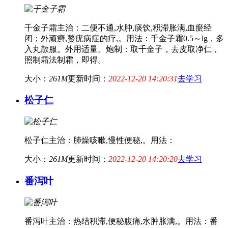
千金子霜主治：二便不通,水肿,痰饮,积滞胀满,血瘀经
闭；外顽癣,赘疣病症的疗,。用法：千金子霜0.5～lg，多
入丸散服。外用适量。炮制：取千金子，去皮取净仁，
照制霜法制霜，即得。
大小：
261M
更新时间：
2022-12-20 14:20:31
去学习
松子仁
松子仁主治：肺燥咳嗽,慢性便秘,。用法：
大小：
261M
更新时间：
2022-12-20 14:20:20
去学习
番泻叶
番泻叶主治：热结积滞,便秘腹痛,水肿胀满,。用法：番