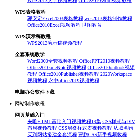
WPS2013文字视频教程
Office2010Word视频教程
WPS表格教程
郭安定Excel2003表格教程
wps2013表格制作教程
Office2010Excel视频教程
世图教育
WPS演示稿教程
WPS2013演示稿视频教程
全套系统教学
Word2003全套视频教程
OfficePPT2010视频教程
Office2010oneNote视频教程
Office2010outlook视频
教程
Office2010Publisher视频教程
2020Workspace
视频教程
永中office2019视频教程
电脑办公软件下载
网站制作教程
网页基础入门
夫唯HTML基础入门视频教程19集
CSS样式与DIV
布局视频教程
CSS层叠样式表视频教程
从域名购
买到网站搭建全套流程
曹鹏CSS新手视频教程