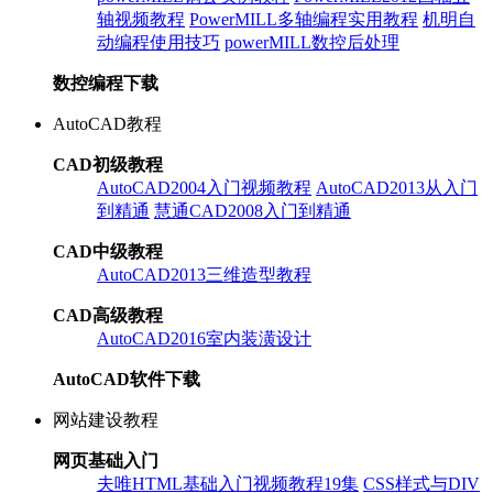
轴视频教程
PowerMILL多轴编程实用教程
机明自
动编程使用技巧
powerMILL数控后处理
数控编程下载
AutoCAD教程
CAD初级教程
AutoCAD2004入门视频教程
AutoCAD2013从入门
到精通
慧通CAD2008入门到精通
CAD中级教程
AutoCAD2013三维造型教程
CAD高级教程
AutoCAD2016室内装潢设计
AutoCAD软件下载
网站建设教程
网页基础入门
夫唯HTML基础入门视频教程19集
CSS样式与DIV