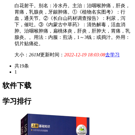
白花射干。别名：冷水丹。主治：治咽喉肿痛，肝炎，
胃痛，乳腺炎，牙龈肿痛。①《植物名实图考》：行
血，通关节。②《长白山药材调查报告》：利尿，泻
下，催吐。③《内蒙古中草药》：清热解毒，活血消
肿。治咽喉肿痛，扁桃体炎，肝炎，肝肿大，胃痛，乳
腺炎。。用法：内服：煎汤，1～3钱；或捣汁。外用：
切片贴痛处。
大小：
261M
更新时间：
2022-12-19 18:03:08
去学习
共19条
1
软件下载
学习排行