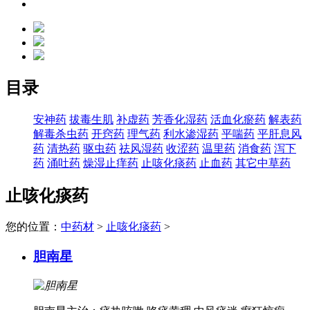
目录
安神药
拔毒生肌
补虚药
芳香化湿药
活血化瘀药
解表药
解毒杀虫药
开窍药
理气药
利水渗湿药
平喘药
平肝息风
药
清热药
驱虫药
祛风湿药
收涩药
温里药
消食药
泻下
药
涌吐药
燥湿止痒药
止咳化痰药
止血药
其它中草药
止咳化痰药
您的位置：
中药材
>
止咳化痰药
>
胆南星