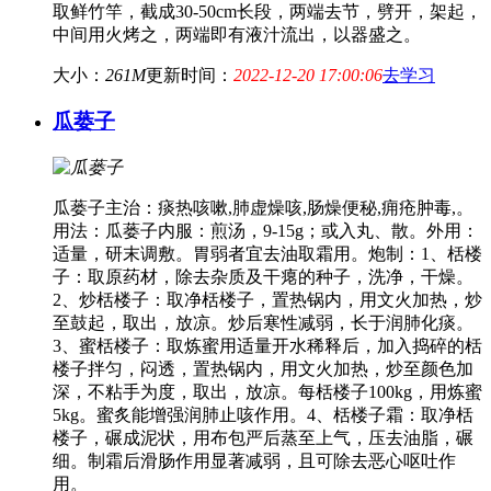
取鲜竹竿，截成30-50cm长段，两端去节，劈开，架起，
中间用火烤之，两端即有液汁流出，以器盛之。
大小：
261M
更新时间：
2022-12-20 17:00:06
去学习
瓜蒌子
瓜蒌子主治：痰热咳嗽,肺虚燥咳,肠燥便秘,痈疮肿毒,。
用法：瓜蒌子内服：煎汤，9-15g；或入丸、散。外用：
适量，研末调敷。胃弱者宜去油取霜用。炮制：1、栝楼
子：取原药材，除去杂质及干瘪的种子，洗净，干燥。
2、炒栝楼子：取净栝楼子，置热锅内，用文火加热，炒
至鼓起，取出，放凉。炒后寒性减弱，长于润肺化痰。
3、蜜栝楼子：取炼蜜用适量开水稀释后，加入捣碎的栝
楼子拌匀，闷透，置热锅内，用文火加热，炒至颜色加
深，不粘手为度，取出，放凉。每栝楼子100kg，用炼蜜
5kg。蜜炙能增强润肺止咳作用。4、栝楼子霜：取净栝
楼子，碾成泥状，用布包严后蒸至上气，压去油脂，碾
细。制霜后滑肠作用显著减弱，且可除去恶心呕吐作
用。