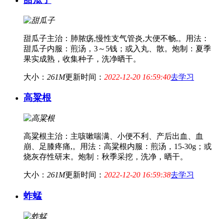
甜瓜子主治：肺脓疡,慢性支气管炎,大便不畅,。用法：
甜瓜子内服：煎汤，3～5钱；或入丸、散。炮制：夏季
果实成熟，收集种子，洗净晒干。
大小：
261M
更新时间：
2022-12-20 16:59:40
去学习
高粱根
高粱根主治：主咳嗽喘满、小便不利、产后出血、血
崩、足膝疼痛,。用法：高粱根内服：煎汤，15-30g；或
烧灰存性研末。炮制：秋季采挖，洗净，晒干。
大小：
261M
更新时间：
2022-12-20 16:59:38
去学习
蚱蜢