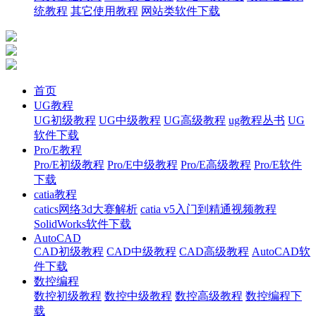
统教程
其它使用教程
网站类软件下载
首页
UG教程
UG初级教程
UG中级教程
UG高级教程
ug教程丛书
UG
软件下载
Pro/E教程
Pro/E初级教程
Pro/E中级教程
Pro/E高级教程
Pro/E软件
下载
catia教程
catics网络3d大赛解析
catia v5入门到精通视频教程
SolidWorks软件下载
AutoCAD
CAD初级教程
CAD中级教程
CAD高级教程
AutoCAD软
件下载
数控编程
数控初级教程
数控中级教程
数控高级教程
数控编程下
载