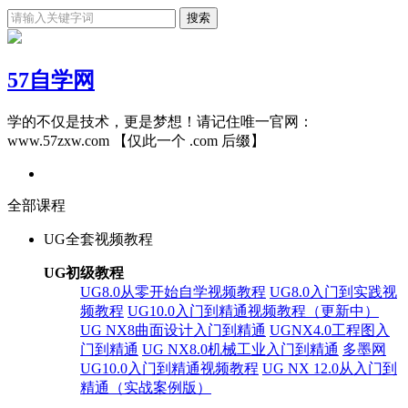
57自学网
学的不仅是技术，更是梦想！请记住唯一官网：
www.57zxw.com 【仅此一个 .com 后缀】
全部课程
UG全套视频教程
UG初级教程
UG8.0从零开始自学视频教程
UG8.0入门到实践视
频教程
UG10.0入门到精通视频教程（更新中）
UG NX8曲面设计入门到精通
UGNX4.0工程图入
门到精通
UG NX8.0机械工业入门到精通
多墨网
UG10.0入门到精通视频教程
UG NX 12.0从入门到
精通（实战案例版）