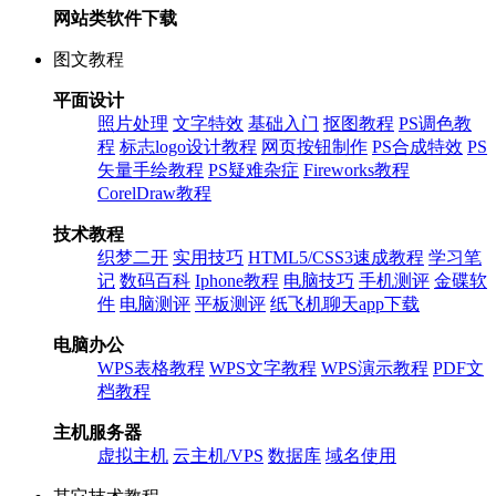
网站类软件下载
图文教程
平面设计
照片处理
文字特效
基础入门
抠图教程
PS调色教
程
标志logo设计教程
网页按钮制作
PS合成特效
PS
矢量手绘教程
PS疑难杂症
Fireworks教程
CorelDraw教程
技术教程
织梦二开
实用技巧
HTML5/CSS3速成教程
学习笔
记
数码百科
Iphone教程
电脑技巧
手机测评
金碟软
件
电脑测评
平板测评
纸飞机聊天app下载
电脑办公
WPS表格教程
WPS文字教程
WPS演示教程
PDF文
档教程
主机服务器
虚拟主机
云主机/VPS
数据库
域名使用