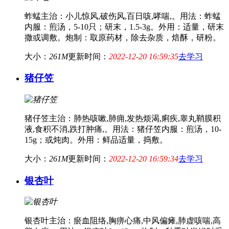
蚱蜢主治：小儿惊风,破伤风,百日咳,哮喘,。用法：蚱蜢
内服：煎汤，5-10只；研末，1.5-3g。外用：适量，研末
撒或调敷。炮制：取原药材，除去杂质，焙酥，研粉。
大小：
261M
更新时间：
2022-12-20 16:59:35
去学习
猪仔笠
猪仔笠主治：肺热咳嗽,肺痈,发热烦渴,痢疾,睾丸鞘膜积
液,食积不消,跌打肿痛,。用法：猪仔笠内服：煎汤，10-
15g；或炖肉。外用：鲜品适量，捣敷。
大小：
261M
更新时间：
2022-12-20 16:59:34
去学习
银杏叶
银杏叶主治：瘀血阻络,胸痹心痛,中风偏瘫,肺虚咳喘,高