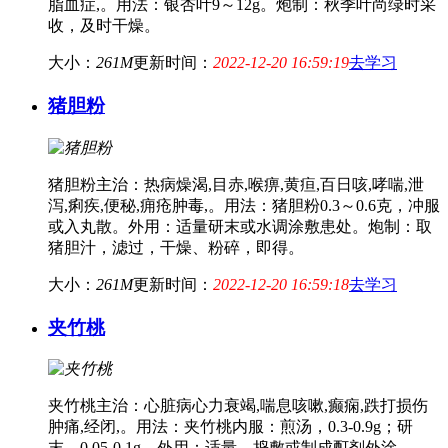
脂血症,。用法：银杏叶9～12g。炮制：秋季叶尚绿时采
收，及时干燥。
大小：
261M
更新时间：
2022-12-20 16:59:19
去学习
猪胆粉
猪胆粉主治：热病燥渴,目赤,喉痹,黄疸,百日咳,哮喘,泄
泻,痢疾,便秘,痈疮肿毒,。用法：猪胆粉0.3～0.6克，冲服
或入丸散。外用：适量研末或水调涂敷患处。炮制：取
猪胆汁，滤过，干燥、粉碎，即得。
大小：
261M
更新时间：
2022-12-20 16:59:18
去学习
夹竹桃
夹竹桃主治：心脏病心力衰竭,喘息咳嗽,癫痫,跌打损伤
肿痛,经闭,。用法：夹竹桃内服：煎汤，0.3-0.9g；研
末，0.05-0.1g。外用：适量，捣敷或制成酊剂外涂。