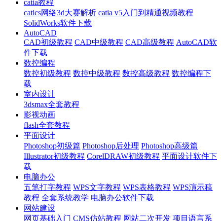
catia教程
catics网络3d大赛解析
catia v5入门到精通视频教程
SolidWorks软件下载
AutoCAD
CAD初级教程
CAD中级教程
CAD高级教程
AutoCAD软
件下载
数控编程
数控初级教程
数控中级教程
数控高级教程
数控编程下
载
室内设计
3dsmax全套教程
影视动画
flash全套教程
平面设计
Photoshop初级篇
Photoshop后处理
Photoshop高级篇
Illustrator初级教程
CorelDRAW初级教程
平面设计软件下
载
电脑办公
五笔打字教程
WPS文字教程
WPS表格教程
WPS演示稿
教程
全套系统教学
电脑办公软件下载
网站建设
网页基础入门
CMS仿站教程
网站二次开发
项目语言系