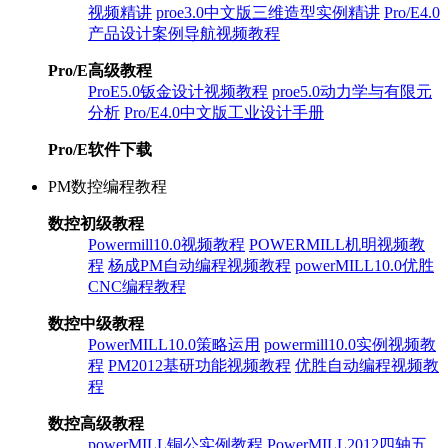
视频精讲
proe3.0中文版三维造型实例精讲
Pro/E4.0
产品设计案例导航视频教程
Pro/E高级教程
ProE5.0钣金设计视频教程
proe5.0动力学与有限元
分析
Pro/E4.0中文版工业设计手册
Pro/E软件下载
PM数控编程教程
数控初级教程
Powermill10.0视频教程
POWERMILL机明视频教
程
杨成PM自动编程视频教程
powerMILL10.0优胜
CNC编程教程
数控中级教程
PowerMILL10.0策略运用
powermill10.0实例视频教
程
PM2012基研功能视频教程
优胜自动编程视频教
程
数控高级教程
powerMILL铜公实例教程
PowerMILL2012四轴五