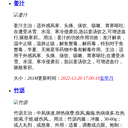
姜汁
姜汁主治：适外感风寒、头痛、痰饮、咳嗽、胃寒呕吐;
在遭受冰雪、水湿、寒冷侵袭后,急以姜汤饮之,可增进血
行,驱散寒邪,。用法：姜汁的功效作用功效：发汗解表，
温中止呕，温肺止咳，解鱼蟹毒，解药毒，特别对于鱼
蟹毒，半夏、天南星等药物中毒有解毒作用。主治：适
用于外感风寒、头痛、痰饮、咳嗽、胃寒呕吐;在遭受冰
雪、水湿、寒冷侵袭后，急以姜汤饮之，可增进血行，
驱散寒邪。
大小：
261M
更新时间：
2022-12-20 17:00:19
去学习
竹沥
竹沥主治：中风痰迷,肺热痰壅,惊风,癫痫,热病痰多,壮热
烦渴,子烦,破伤风,。用法：竹沥内服：冲服，30-60g；
或入丸剂，或熬膏。外用：适量，调敷或点眼。炮制：