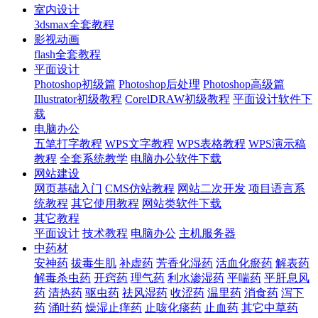
室内设计
3dsmax全套教程
影视动画
flash全套教程
平面设计
Photoshop初级篇
Photoshop后处理
Photoshop高级篇
Illustrator初级教程
CorelDRAW初级教程
平面设计软件下
载
电脑办公
五笔打字教程
WPS文字教程
WPS表格教程
WPS演示稿
教程
全套系统教学
电脑办公软件下载
网站建设
网页基础入门
CMS仿站教程
网站二次开发
项目语言系
统教程
其它使用教程
网站类软件下载
其它教程
平面设计
技术教程
电脑办公
主机服务器
中药材
安神药
拔毒生肌
补虚药
芳香化湿药
活血化瘀药
解表药
解毒杀虫药
开窍药
理气药
利水渗湿药
平喘药
平肝息风
药
清热药
驱虫药
祛风湿药
收涩药
温里药
消食药
泻下
药
涌吐药
燥湿止痒药
止咳化痰药
止血药
其它中草药