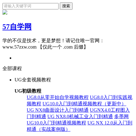
57自学网
学的不仅是技术，更是梦想！请记住唯一官网：
www.57zxw.com 【仅此一个 .com 后缀】
全部课程
UG全套视频教程
UG初级教程
UG8.0从零开始自学视频教程
UG8.0入门到实践视
频教程
UG10.0入门到精通视频教程（更新中）
UG NX8曲面设计入门到精通
UGNX4.0工程图入
门到精通
UG NX8.0机械工业入门到精通
多墨网
UG10.0入门到精通视频教程
UG NX 12.0从入门到
精通（实战案例版）