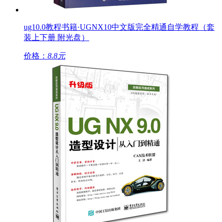
ug10.0教程书籍·UGNX10中文版完全精通自学教程（套
装上下册 附光盘）
价格：
8.8元