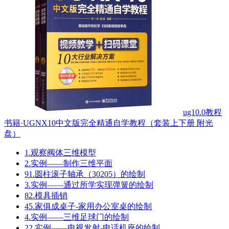
ug10.0教程
书籍·UGNX10中文版完全精通自学教程（套装上下册 附光
盘）
1.观察阀体三维模型
2.实例——制作三维平面
91.圆柱滚子轴承（30205）的绘制
3.实例——通过所学实现弹簧的绘制
82.模具插销
45.家俱成桌子-家用办公室桌的绘制
4.实例——三维足球门的绘制
22.实例——电视发射-电话机座的绘制