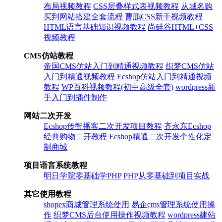
布局视频教程
CSS层叠样式表视频教程
从域名购
买到网站搭建全套流程
曹鹏CSS新手视频教程
HTML语言基础知识视频教程
尚硅谷HTML+CSS
视频教程
CMS仿站教程
帝国CMS仿站入门到精通视频教程
织梦CMS仿站
入门到精通视频教程
Ecshop仿站入门到精通视频
教程
WP百科视频教程(初中高级全套)
wordpress新
手入门到插件制作
网站二次开发
Ecshop传智播客二次开发项目教程
齐永东Ecshop
经典购物二开教程
Ecshop精通二次开发个性化定
制商城
项目语言系统教程
明日学院零基础学PHP
PHP从零基础到项目实战
其它使用教程
shopex商城管理系统使用
易企cms管理系统使用操
作
织梦CMS后台使用操作视频教程
wordpress建站