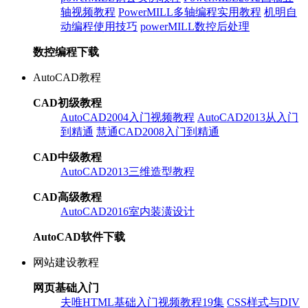
轴视频教程
PowerMILL多轴编程实用教程
机明自
动编程使用技巧
powerMILL数控后处理
数控编程下载
AutoCAD教程
CAD初级教程
AutoCAD2004入门视频教程
AutoCAD2013从入门
到精通
慧通CAD2008入门到精通
CAD中级教程
AutoCAD2013三维造型教程
CAD高级教程
AutoCAD2016室内装潢设计
AutoCAD软件下载
网站建设教程
网页基础入门
夫唯HTML基础入门视频教程19集
CSS样式与DIV