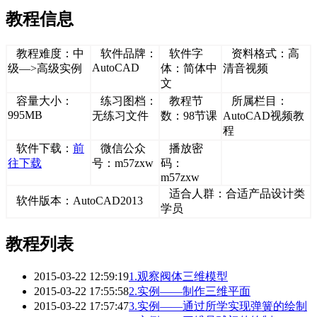
教程信息
教程难度：中
软件品牌：
软件字
资料格式：高
AutoCAD
级—>高级实例
体：简体中
清音视频
文
容量大小：
练习图档：
教程节
所属栏目：
995MB
无练习文件
数：98节课
AutoCAD视频教
程
软件下载：
前
微信公众
播放密
往下载
号：m57zxw
码：
m57zxw
适合人群：合适产品设计类
软件版本：AutoCAD2013
学员
教程列表
2015-03-22 12:59:19
1.观察阀体三维模型
2015-03-22 17:55:58
2.实例——制作三维平面
2015-03-22 17:57:47
3.实例——通过所学实现弹簧的绘制