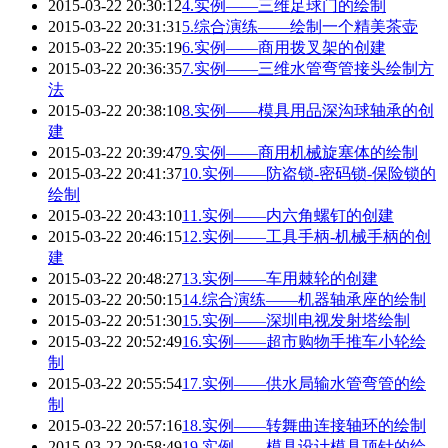
2015-03-22 20:30:12
4.实例——三维足球门的绘制
2015-03-22 20:31:31
5.综合演练——绘制一个精美茶壶
2015-03-22 20:35:19
6.实例——商用拨叉架的创建
2015-03-22 20:36:35
7.实例——三维水管弯管接头绘制方
法
2015-03-22 20:38:10
8.实例——模具用品深沟球轴承的创
建
2015-03-22 20:39:47
9.实例——商用机械旋塞体的绘制
2015-03-22 20:41:37
10.实例——防盗锁-密码锁-保险锁的
绘制
2015-03-22 20:43:10
11.实例——内六角螺钉的创建
2015-03-22 20:46:15
12.实例——工具手柄-机械手柄的创
建
2015-03-22 20:48:27
13.实例——车用棘轮的创建
2015-03-22 20:50:15
14.综合演练——机器轴承座的绘制
2015-03-22 20:51:30
15.实例——深圳电视发射塔绘制
2015-03-22 20:52:49
16.实例——超市购物手推车小轮绘
制
2015-03-22 20:55:54
17.实例——供水局输水管弯管的绘
制
2015-03-22 20:57:16
18.实例——转舞曲连接轴环的绘制
2015-03-22 20:58:49
19.实例——模具设计模具顶针的绘