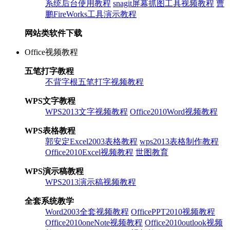
系统后台使用教程
snagit屏幕抓图工具视频教程
曹
鹏FireWorks工具演示教程
网站类软件下载
Office视频教程
五笔打字教程
不背字根五笔打字视频教程
WPS文字教程
WPS2013文字视频教程
Office2010Word视频教程
WPS表格教程
郭安定Excel2003表格教程
wps2013表格制作教程
Office2010Excel视频教程
世图教育
WPS演示稿教程
WPS2013演示稿视频教程
全套系统教学
Word2003全套视频教程
OfficePPT2010视频教程
Office2010oneNote视频教程
Office2010outlook视频