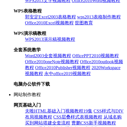
WPS2013文字视频教程
Office2010Word视频教程
WPS表格教程
郭安定Excel2003表格教程
wps2013表格制作教程
Office2010Excel视频教程
世图教育
WPS演示稿教程
WPS2013演示稿视频教程
全套系统教学
Word2003全套视频教程
OfficePPT2010视频教程
Office2010oneNote视频教程
Office2010outlook视频
教程
Office2010Publisher视频教程
2020Workspace
视频教程
永中office2019视频教程
电脑办公软件下载
网站制作教程
网页基础入门
夫唯HTML基础入门视频教程19集
CSS样式与DIV
布局视频教程
CSS层叠样式表视频教程
从域名购
买到网站搭建全套流程
曹鹏CSS新手视频教程