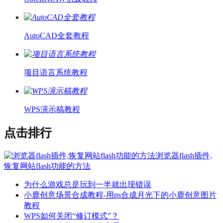
AutoCAD全套教程
项目语言系统教程
WPS演示稿教程
点击排行
浏览器flash插件,
恢复网站flash功能的方法
为什么游戏总是玩到一半就出现错误
小鹿创意场景合成教程-用ps合成月光下的小鹿创意图片
教程
WPS如何关闭“修订模式”？