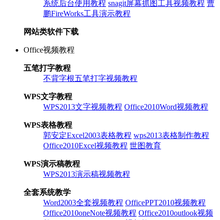
系统后台使用教程
snagit屏幕抓图工具视频教程
曹
鹏FireWorks工具演示教程
网站类软件下载
Office视频教程
五笔打字教程
不背字根五笔打字视频教程
WPS文字教程
WPS2013文字视频教程
Office2010Word视频教程
WPS表格教程
郭安定Excel2003表格教程
wps2013表格制作教程
Office2010Excel视频教程
世图教育
WPS演示稿教程
WPS2013演示稿视频教程
全套系统教学
Word2003全套视频教程
OfficePPT2010视频教程
Office2010oneNote视频教程
Office2010outlook视频