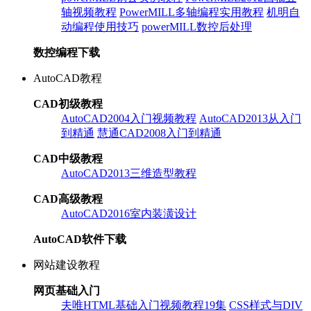
轴视频教程
PowerMILL多轴编程实用教程
机明自
动编程使用技巧
powerMILL数控后处理
数控编程下载
AutoCAD教程
CAD初级教程
AutoCAD2004入门视频教程
AutoCAD2013从入门
到精通
慧通CAD2008入门到精通
CAD中级教程
AutoCAD2013三维造型教程
CAD高级教程
AutoCAD2016室内装潢设计
AutoCAD软件下载
网站建设教程
网页基础入门
夫唯HTML基础入门视频教程19集
CSS样式与DIV