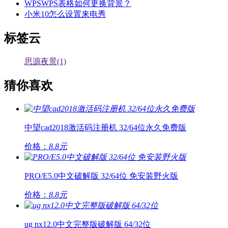
WPSWPS表格如何更换背景？
小米10怎么设置来电秀
标签云
思源夜景(1)
猜你喜欢
中望cad2018激活码注册机 32/64位永久免费版
价格：
8.8元
PRO/E5.0中文破解版 32/64位 免安装野火版
价格：
8.8元
ug nx12.0中文完整版破解版 64/32位