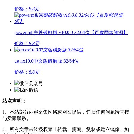
价格：
8.8元
powermill完整破解版 v10.0.0 32/64位【百度网盘资源】
价格：
8.8元
ug nx10.0中文版破解版 32/64位
价格：
8.8元
微信公众号
我的微信
站点声明：
1、本站部分内容采集网络或网友提供，售后任何问题请直接
与卖家联系。
2、所有文章未经授权禁止转载、摘编、复制或建立镜像，如