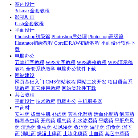
室内设计
3dsmax全套教程
影视动画
flash全套教程
平面设计
Photoshop初级篇
Photoshop后处理
Photoshop高级篇
Illustrator初级教程
CorelDRAW初级教程
平面设计软件下
载
电脑办公
五笔打字教程
WPS文字教程
WPS表格教程
WPS演示稿
教程
全套系统教学
电脑办公软件下载
网站建设
网页基础入门
CMS仿站教程
网站二次开发
项目语言系
统教程
其它使用教程
网站类软件下载
其它教程
平面设计
技术教程
电脑办公
主机服务器
中药材
安神药
拔毒生肌
补虚药
芳香化湿药
活血化瘀药
解表药
解毒杀虫药
开窍药
理气药
利水渗湿药
平喘药
平肝息风
药
清热药
驱虫药
祛风湿药
收涩药
温里药
消食药
泻下
药
涌吐药
燥湿止痒药
止咳化痰药
止血药
其它中草药