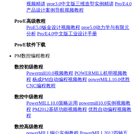
视频精讲
proe3.0中文版三维造型实例精讲
Pro/E4.0
产品设计案例导航视频教程
Pro/E高级教程
ProE5.0钣金设计视频教程
proe5.0动力学与有限元
分析
Pro/E4.0中文版工业设计手册
Pro/E软件下载
PM数控编程教程
数控初级教程
Powermill10.0视频教程
POWERMILL机明视频教
程
杨成PM自动编程视频教程
powerMILL10.0优胜
CNC编程教程
数控中级教程
PowerMILL10.0策略运用
powermill10.0实例视频教
程
PM2012基研功能视频教程
优胜自动编程视频教
程
数控高级教程
powerMILL铜公实例教程
PowerMILL2012四轴五