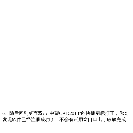
6、随后回到桌面双击“中望CAD2018”的快捷图标打开，你会
发现软件已经注册成功了，不会有试用窗口单出，破解完成