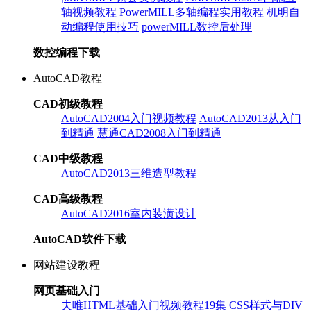
轴视频教程
PowerMILL多轴编程实用教程
机明自
动编程使用技巧
powerMILL数控后处理
数控编程下载
AutoCAD教程
CAD初级教程
AutoCAD2004入门视频教程
AutoCAD2013从入门
到精通
慧通CAD2008入门到精通
CAD中级教程
AutoCAD2013三维造型教程
CAD高级教程
AutoCAD2016室内装潢设计
AutoCAD软件下载
网站建设教程
网页基础入门
夫唯HTML基础入门视频教程19集
CSS样式与DIV