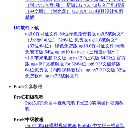
（附DVD光盘1张）
新编UG NX 4.0从入门到精通
（中文版）（附光盘）
UG NX 11.0模具设计实例
精解
UG软件下载
ug6.0许可证文件 64位绿色免安装版
ug8.5破解文件
（万能许可证） 32/64位 免费版
ug11.0破解文件
（32位/64位） 绿色免费版
ug10.0许可证文件 绿色
免安装版,64位
ug nx10 for mac（三维设计软件）
v1.0 苹果电脑中文版
ug nx12.0正式版 64/32位,官方
版
ug4.0中文破解版 for 32/64位
ug6.0中文破解版
64位免费版（内附视频教程）
ug nx7.0中文版 32位
免费软件
ug nx7.5破解文件
Pro/E全套教程
Pro/E初级教程
Proe5.0完全自学视频教程
ProE5.0实例操作视频教
程
Pro/E中级教程
ProE5.0特征模型视频教程
ProE4.0中文版三维造型