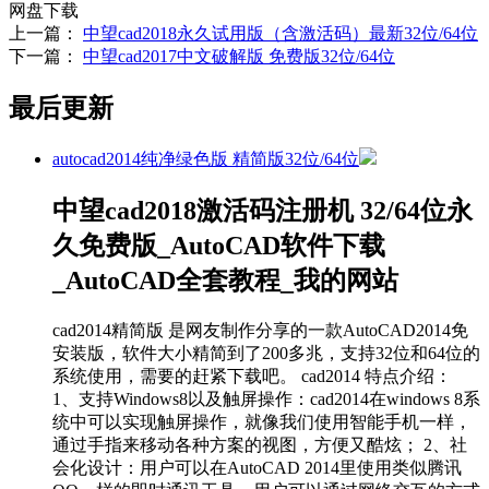
网盘下载
上一篇：
中望cad2018永久试用版（含激活码）最新32位/64位
下一篇：
中望cad2017中文破解版 免费版32位/64位
最后更新
autocad2014纯净绿色版 精简版32位/64位
中望cad2018激活码注册机 32/64位永
久免费版_AutoCAD软件下载
_AutoCAD全套教程_我的网站
cad2014精简版 是网友制作分享的一款AutoCAD2014免
安装版，软件大小精简到了200多兆，支持32位和64位的
系统使用，需要的赶紧下载吧。 cad2014 特点介绍：
1、支持Windows8以及触屏操作：cad2014在windows 8系
统中可以实现触屏操作，就像我们使用智能手机一样，
通过手指来移动各种方案的视图，方便又酷炫； 2、社
会化设计：用户可以在AutoCAD 2014里使用类似腾讯