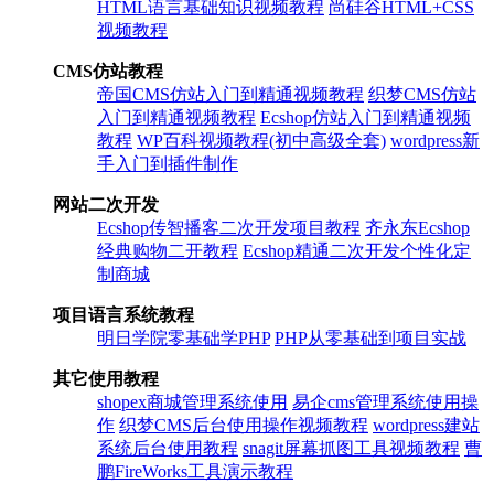
HTML语言基础知识视频教程
尚硅谷HTML+CSS
视频教程
CMS仿站教程
帝国CMS仿站入门到精通视频教程
织梦CMS仿站
入门到精通视频教程
Ecshop仿站入门到精通视频
教程
WP百科视频教程(初中高级全套)
wordpress新
手入门到插件制作
网站二次开发
Ecshop传智播客二次开发项目教程
齐永东Ecshop
经典购物二开教程
Ecshop精通二次开发个性化定
制商城
项目语言系统教程
明日学院零基础学PHP
PHP从零基础到项目实战
其它使用教程
shopex商城管理系统使用
易企cms管理系统使用操
作
织梦CMS后台使用操作视频教程
wordpress建站
系统后台使用教程
snagit屏幕抓图工具视频教程
曹
鹏FireWorks工具演示教程