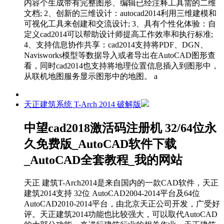
内容个生成带有完整图形、编辑已经注释工具需的二维
文档; 2、创新的三维设计：autocad2014利用三维建模和
可视化工具来创建和交流设计; 3、具有个性化体验：自
定义cad2014可以帮助设计师提高工作效率和执行标准;
4、支持信息协作共享：cad2014支持将PDF、DGN、
Navisworks模型等数据导入或者导出在AutoCAD图形查
看，同时cad2014也支持将地理位置信息插入到图形中，
从联机地图服务显示图形中的地图。 a
天正建筑系统 T-Arch 2014 破解版
中望cad2018激活码注册机 32/64位永
久免费版_AutoCAD软件下载
_AutoCAD全套教程_我的网站
天正 建筑T-Arch2014是来自国内的一款CAD软件，天正
建筑2014支持 32位 AutoCAD2004-2014平台及64位
AutoCAD2010-2014平台，由北京天正公司开发，广受好
评。天正建筑2014功能也比较强大，可以取代AutoCAD