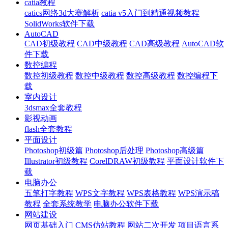
catia教程
catics网络3d大赛解析
catia v5入门到精通视频教程
SolidWorks软件下载
AutoCAD
CAD初级教程
CAD中级教程
CAD高级教程
AutoCAD软
件下载
数控编程
数控初级教程
数控中级教程
数控高级教程
数控编程下
载
室内设计
3dsmax全套教程
影视动画
flash全套教程
平面设计
Photoshop初级篇
Photoshop后处理
Photoshop高级篇
Illustrator初级教程
CorelDRAW初级教程
平面设计软件下
载
电脑办公
五笔打字教程
WPS文字教程
WPS表格教程
WPS演示稿
教程
全套系统教学
电脑办公软件下载
网站建设
网页基础入门
CMS仿站教程
网站二次开发
项目语言系