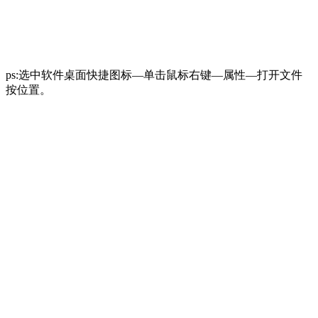
ps:选中软件桌面快捷图标—单击鼠标右键—属性—打开文件
按位置。