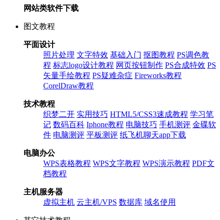
网站类软件下载
图文教程
平面设计
照片处理
文字特效
基础入门
抠图教程
PS调色教
程
标志logo设计教程
网页按钮制作
PS合成特效
PS
矢量手绘教程
PS疑难杂症
Fireworks教程
CorelDraw教程
技术教程
织梦二开
实用技巧
HTML5/CSS3速成教程
学习笔
记
数码百科
Iphone教程
电脑技巧
手机测评
金碟软
件
电脑测评
平板测评
纸飞机聊天app下载
电脑办公
WPS表格教程
WPS文字教程
WPS演示教程
PDF文
档教程
主机服务器
虚拟主机
云主机/VPS
数据库
域名使用