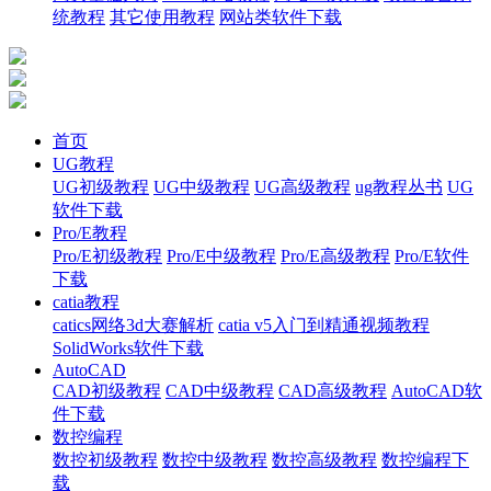
统教程
其它使用教程
网站类软件下载
首页
UG教程
UG初级教程
UG中级教程
UG高级教程
ug教程丛书
UG
软件下载
Pro/E教程
Pro/E初级教程
Pro/E中级教程
Pro/E高级教程
Pro/E软件
下载
catia教程
catics网络3d大赛解析
catia v5入门到精通视频教程
SolidWorks软件下载
AutoCAD
CAD初级教程
CAD中级教程
CAD高级教程
AutoCAD软
件下载
数控编程
数控初级教程
数控中级教程
数控高级教程
数控编程下
载