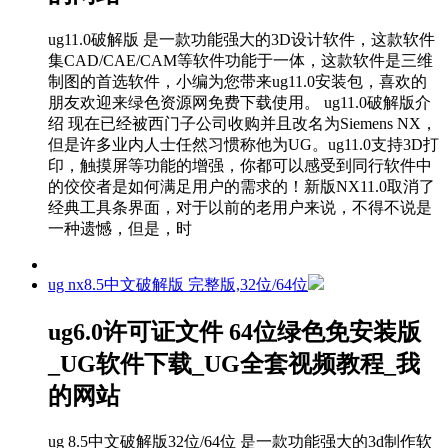
ug11.0破解版 是一款功能强大的3D设计软件，这款软件
集CAD/CAE/CAM等软件功能于一体，这款软件是三维
制图的首选软件，小编为您带来ug11.0安装包，喜欢的
朋友欢迎来绿色资源网免费下载使用。 ug11.0破解版介
绍 现在已经被西门子公司收购并且改名为Siemens NX，
但是许多业内人士任然习惯称他为UG。ug11.0支持3D打
印，触摸屏等功能的增强，你都可以感受到同行软件中
的佼佼者是如何满足用户的需求的！新版NX11.0取消了
经典工具条界面，对于以前的老用户来说，不得不说是
一种遗憾，但是，时
ug nx8.5中文破解版 完整版,32位/64位
ug6.0许可证文件 64位绿色免安装版
_UG软件下载_UG全套视频教程_我
的网站
ug 8.5中文破解版32位/64位 是一款功能强大的3d制作软