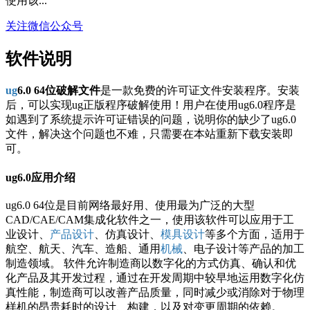
使用该...
关注微信公众号
软件说明
ug
6.0 64位破解文件
是一款免费的许可证文件安装程序。安装
后，可以实现ug正版程序破解使用！用户在使用ug6.0程序是
如遇到了系统提示许可证错误的问题，说明你的缺少了ug6.0
文件，解决这个问题也不难，只需要在本站重新下载安装即
可。
ug6.0应用介绍
ug6.0 64位是目前网络最好用、使用最为广泛的大型
CAD/CAE/CAM集成化软件之一，使用该软件可以应用于工
业设计、
产品设计
、仿真设计、
模具设计
等多个方面，适用于
航空、航天、汽车、造船、通用
机械
、电子设计等产品的加工
制造领域。 软件允许制造商以数字化的方式仿真、确认和优
化产品及其开发过程，通过在开发周期中较早地运用数字化仿
真性能，制造商可以改善产品质量，同时减少或消除对于物理
样机的昂贵耗时的设计、构建，以及对变更周期的依赖。