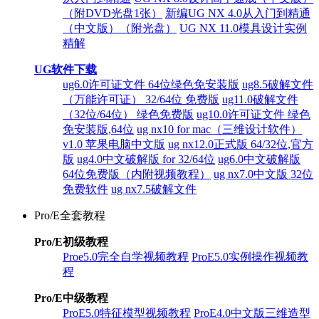
（附DVD光盘1张）
新编UG NX 4.0从入门到精通
（中文版）（附光盘）
UG NX 11.0模具设计实例
精解
UG软件下载
ug6.0许可证文件 64位绿色免安装版
ug8.5破解文件
（万能许可证） 32/64位 免费版
ug11.0破解文件
（32位/64位） 绿色免费版
ug10.0许可证文件 绿色
免安装版,64位
ug nx10 for mac（三维设计软件）
v1.0 苹果电脑中文版
ug nx12.0正式版 64/32位,官方
版
ug4.0中文破解版 for 32/64位
ug6.0中文破解版
64位免费版（内附视频教程）
ug nx7.0中文版 32位
免费软件
ug nx7.5破解文件
Pro/E全套教程
Pro/E初级教程
Proe5.0完全自学视频教程
ProE5.0实例操作视频教
程
Pro/E中级教程
ProE5.0特征模型视频教程
ProE4.0中文版三维造型