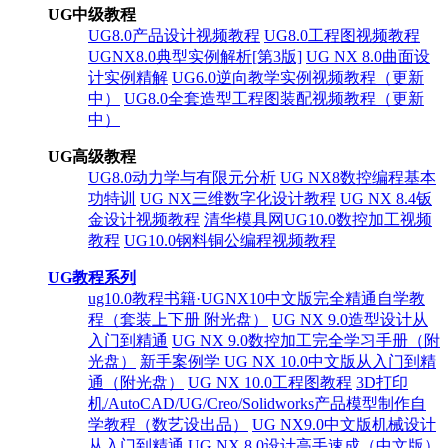
UG中级教程
UG8.0产品设计视频教程
UG8.0工程图视频教程
UGNX8.0典型实例解析[第3版]
UG NX 8.0曲面设
计实例精解
UG6.0逆向教学实例视频教程（更新
中）
UG8.0全套造型工程图装配视频教程（更新
中）
UG高级教程
UG8.0动力学与有限元分析
UG NX8数控编程基本
功特训
UG NX三维数字化设计教程
UG NX 8.4钣
金设计视频教程
清华模具网UG10.0数控加工视频
教程
UG10.0钢料铜公编程视频教程
UG教程系列
ug10.0教程书籍·UGNX10中文版完全精通自学教
程（套装上下册 附光盘）
UG NX 9.0造型设计从
入门到精通
UG NX 9.0数控加工完全学习手册（附
光盘）
新手案例学 UG NX 10.0中文版从入门到精
通（附光盘）
UG NX 10.0工程图教程
3D打印
机/AutoCAD/UG/Creo/Solidworks产品模型制作自
学教程（数艺设出品）
UG NX9.0中文版机械设计
从入门到精通
UG NX 8.0设计高手速成（中文版）