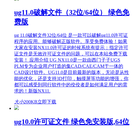
ug11.0破解文件（32位/64位） 绿色免
费版
ug 11.0破解文件32位/64位 是一款可以破解ug11.0许可证
程序的应用。能够破解正版软件。享受免费体验！如果
大家在安装NX11.0许可证的时候系统有提示：指定许可
证文件是无效许可证文件的问题，可以在本站免费下载
安装！ 应用介绍 UG NX11.0是一款由西门子子UGS
PLM专为企业用户打造的集CAD/CAE/CAM于一体的
CAD设计软件。UG11.0是目前最新的版本，无论是从性
能的优化，还是支持3D打印，触摸屏等功能的增强，你
都可以感受到同行软件中的佼佼者是如何满足用户的需
求的！新版NX11.
大小
200KB
立即下载
ug10.0许可证文件 绿色免安装版,64位