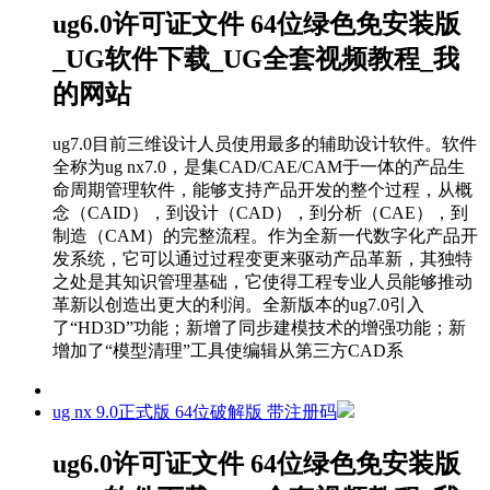
ug6.0许可证文件 64位绿色免安装版
_UG软件下载_UG全套视频教程_我
的网站
ug7.0目前三维设计人员使用最多的辅助设计软件。软件
全称为ug nx7.0，是集CAD/CAE/CAM于一体的产品生
命周期管理软件，能够支持产品开发的整个过程，从概
念（CAID），到设计（CAD），到分析（CAE），到
制造（CAM）的完整流程。作为全新一代数字化产品开
发系统，它可以通过过程变更来驱动产品革新，其独特
之处是其知识管理基础，它使得工程专业人员能够推动
革新以创造出更大的利润。全新版本的ug7.0引入
了“HD3D”功能；新增了同步建模技术的增强功能；新
增加了“模型清理”工具使编辑从第三方CAD系
ug nx 9.0正式版 64位破解版 带注册码
ug6.0许可证文件 64位绿色免安装版