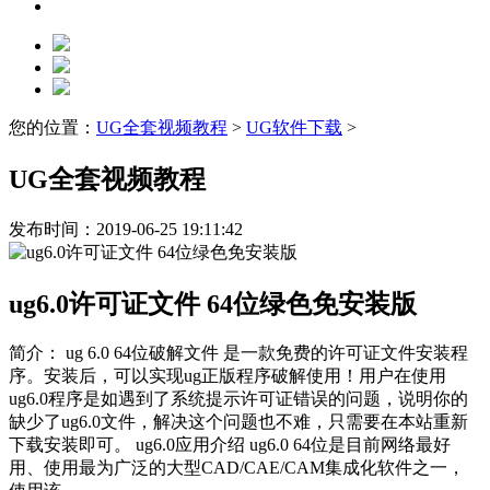
您的位置：
UG全套视频教程
>
UG软件下载
>
UG全套视频教程
发布时间：2019-06-25 19:11:42
ug6.0许可证文件 64位绿色免安装版
简介：
ug 6.0 64位破解文件 是一款免费的许可证文件安装程
序。安装后，可以实现ug正版程序破解使用！用户在使用
ug6.0程序是如遇到了系统提示许可证错误的问题，说明你的
缺少了ug6.0文件，解决这个问题也不难，只需要在本站重新
下载安装即可。 ug6.0应用介绍 ug6.0 64位是目前网络最好
用、使用最为广泛的大型CAD/CAE/CAM集成化软件之一，