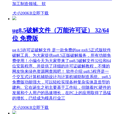
加工制造领域。 软
大小
200KB
立即下载
ug8.5破解文件（万能许可证） 32/64
位 免费版
ug 8.5许可证破解文件 是一款免费的ug nx8.5正式版软件
破解工具。为大家提供ug8.5正版破解服务，所有功能免
费使用！小编今天为大家带来了ug8.5破解文件32位和64
位安装程序。并提供了详细的许可证破解教程，不懂的
网友快来绿色资源网查阅吧！ 软件介绍 ug8.5程序是一
个交互式计算机辅助设计与计算机辅助制造系统。ug8.5
免费版功能强大，可以轻松实现各种复杂实体及造型的
建构。它在诞生之初主要基于工作站，但随着PC硬件的
发展和个人用户的迅速增长，在PC上的应用取得了迅猛
的增长，已经成为模具行业三
大小
200KB
立即下载