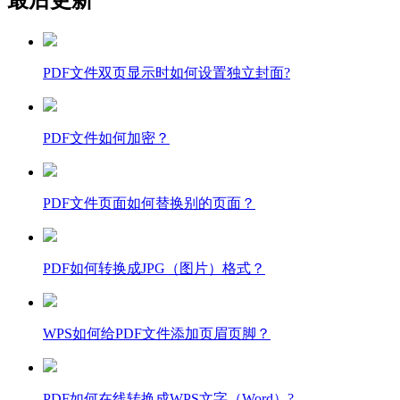
最后更新
PDF文件双页显示时如何设置独立封面?
PDF文件如何加密？
PDF文件页面如何替换别的页面？
PDF如何转换成JPG（图片）格式？
WPS如何给PDF文件添加页眉页脚？
PDF如何在线转换成WPS文字（Word）?