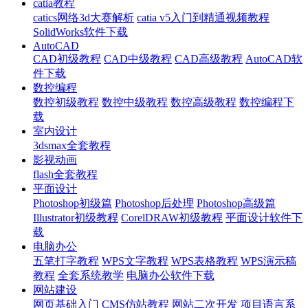
catia教程
catics网络3d大赛解析
catia v5入门到精通视频教程
SolidWorks软件下载
AutoCAD
CAD初级教程
CAD中级教程
CAD高级教程
AutoCAD软
件下载
数控编程
数控初级教程
数控中级教程
数控高级教程
数控编程下
载
室内设计
3dsmax全套教程
影视动画
flash全套教程
平面设计
Photoshop初级篇
Photoshop后处理
Photoshop高级篇
Illustrator初级教程
CorelDRAW初级教程
平面设计软件下
载
电脑办公
五笔打字教程
WPS文字教程
WPS表格教程
WPS演示稿
教程
全套系统教学
电脑办公软件下载
网站建设
网页基础入门
CMS仿站教程
网站二次开发
项目语言系