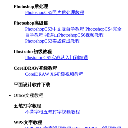
Photoshop后处理
PhotoshopCS5照片后处理教程
Photoshop高级篇
PhotoshopCS3中文版自学教程
PhotoshopCS4完全
自学教程
祁连山PhotoshopCS6视频教程
PhotoshopCS3实战速成教程
Illustrator初级教程
Illustrator CS5实战从入门到精通
CorelDRAW初级教程
CorelDRAW X6初级视频教程
平面设计软件下载
Office文秘教程
五笔打字教程
不背字根五笔打字视频教程
WPS文字教程