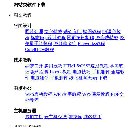
网站类软件下载
图文教程
平面设计
照片处理
文字特效
基础入门
抠图教程
PS调色教
程
标志logo设计教程
网页按钮制作
PS合成特效
PS
矢量手绘教程
PS疑难杂症
Fireworks教程
CorelDraw教程
技术教程
织梦二开
实用技巧
HTML5/CSS3速成教程
学习笔
记
数码百科
Iphone教程
电脑技巧
手机测评
金碟软
件
电脑测评
平板测评
纸飞机聊天app下载
电脑办公
WPS表格教程
WPS文字教程
WPS演示教程
PDF文
档教程
主机服务器
虚拟主机
云主机/VPS
数据库
域名使用