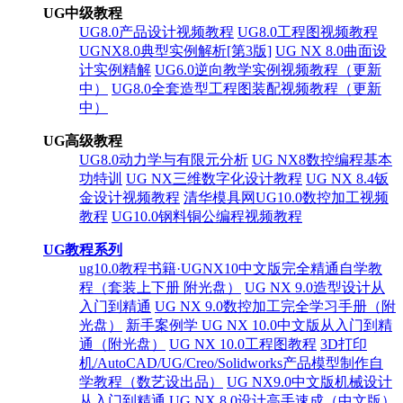
UG中级教程
UG8.0产品设计视频教程
UG8.0工程图视频教程
UGNX8.0典型实例解析[第3版]
UG NX 8.0曲面设
计实例精解
UG6.0逆向教学实例视频教程（更新
中）
UG8.0全套造型工程图装配视频教程（更新
中）
UG高级教程
UG8.0动力学与有限元分析
UG NX8数控编程基本
功特训
UG NX三维数字化设计教程
UG NX 8.4钣
金设计视频教程
清华模具网UG10.0数控加工视频
教程
UG10.0钢料铜公编程视频教程
UG教程系列
ug10.0教程书籍·UGNX10中文版完全精通自学教
程（套装上下册 附光盘）
UG NX 9.0造型设计从
入门到精通
UG NX 9.0数控加工完全学习手册（附
光盘）
新手案例学 UG NX 10.0中文版从入门到精
通（附光盘）
UG NX 10.0工程图教程
3D打印
机/AutoCAD/UG/Creo/Solidworks产品模型制作自
学教程（数艺设出品）
UG NX9.0中文版机械设计
从入门到精通
UG NX 8.0设计高手速成（中文版）