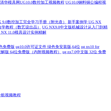
清华模具网UG10.0数控加工视频教程
UG10.0钢料铜公编程视
NX 9.0数控加工完全学习手册（附光盘）
新手案例学 UG NX
模型制作自学教程（数艺设出品）
UG NX9.0中文版机械设计从入门到精
 NX 11.0模具设计实例精解
 绿色免费版
ug10.0许可证文件 绿色免安装版,64位
ug nx10 for
文破解版 64位免费版（内附视频教程）
ug nx7.0中文版 32位 免费
例导航视频教程