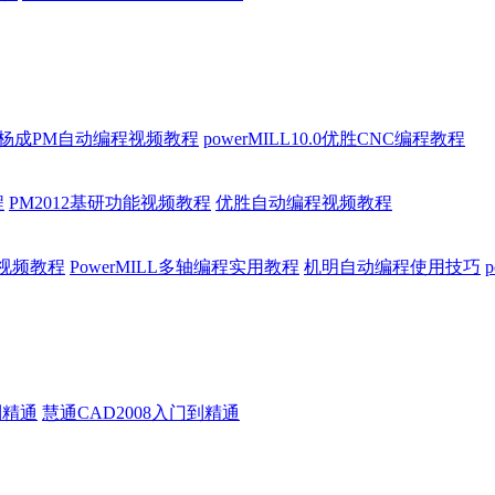
杨成PM自动编程视频教程
powerMILL10.0优胜CNC编程教程
程
PM2012基研功能视频教程
优胜自动编程视频教程
五轴视频教程
PowerMILL多轴编程实用教程
机明自动编程使用技巧
到精通
慧通CAD2008入门到精通