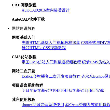
CAD高级教程
AutoCAD2016室内装潢设计
AutoCAD软件下载
网站建设教程
网页基础入门
夫唯HTML基础入门视频教程19集
CSS样式与DI
硅谷HTML+CSS视频教程
CMS仿站教程
帝国CMS仿站入门到精通视频教程
织梦CMS仿站
网站二次开发
Ecshop传智播客二次开发项目教程
齐永东Ecsho
项目语言系统教程
明日学院零基础学PHP
PHP从零基础到项目实战
其它使用教程
shopex商城管理系统使用
易企cms管理系统使用操