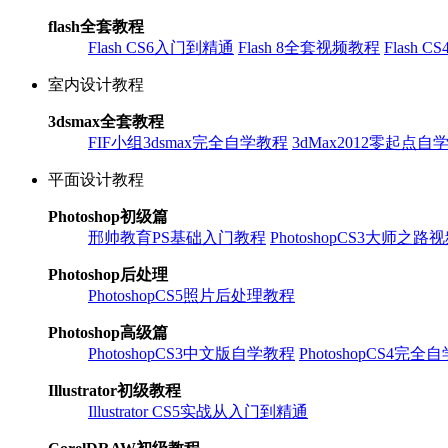
flash全套教程
Flash CS6入门到精通
Flash 8全套视频教程
Flash 
室内设计教程
3dsmax全套教程
FIF小组3dsmax完全自学教程
3dMax2012零起点自
平面设计教程
Photoshop初级篇
邢帅教育PS基础入门教程
PhotoshopCS3大师
Photoshop后处理
PhotoshopCS5照片后处理教程
Photoshop高级篇
PhotoshopCS3中文版自学教程
PhotoshopCS4完全
Illustrator初级教程
Illustrator CS5实战从入门到精通