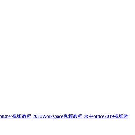
Publisher视频教程
2020Workspace视频教程
永中office2019视频教