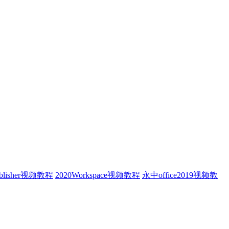
Publisher视频教程
2020Workspace视频教程
永中office2019视频教