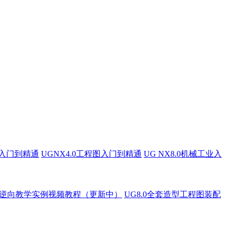
计入门到精通
UGNX4.0工程图入门到精通
UG NX8.0机械工业入
.0逆向教学实例视频教程（更新中）
UG8.0全套造型工程图装配