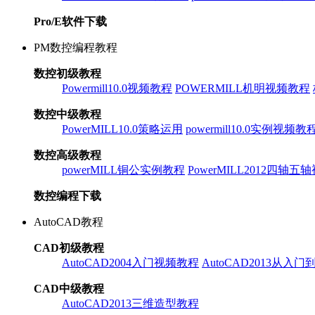
Pro/E软件下载
PM数控编程教程
数控初级教程
Powermill10.0视频教程
POWERMILL机明视频教程
数控中级教程
PowerMILL10.0策略运用
powermill10.0实例视频教
数控高级教程
powerMILL铜公实例教程
PowerMILL2012四轴
数控编程下载
AutoCAD教程
CAD初级教程
AutoCAD2004入门视频教程
AutoCAD2013从入门
CAD中级教程
AutoCAD2013三维造型教程