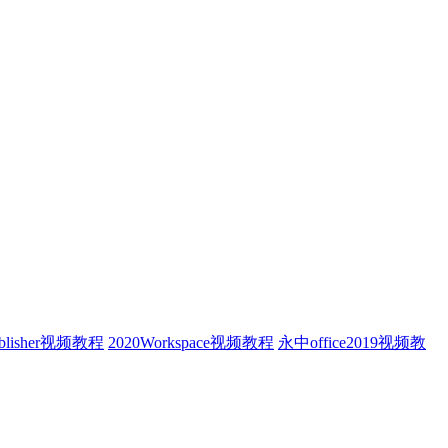
Publisher视频教程
2020Workspace视频教程
永中office2019视频教