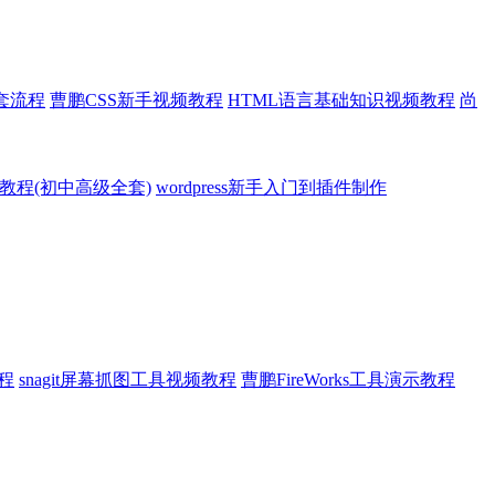
套流程
曹鹏CSS新手视频教程
HTML语言基础知识视频教程
尚
教程(初中高级全套)
wordpress新手入门到插件制作
教程
snagit屏幕抓图工具视频教程
曹鹏FireWorks工具演示教程