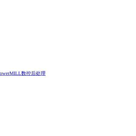
powerMILL数控后处理