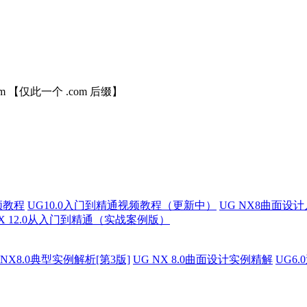
 【仅此一个 .com 后缀】
频教程
UG10.0入门到精通视频教程（更新中）
UG NX8曲面设
NX 12.0从入门到精通（实战案例版）
NX8.0典型实例解析[第3版]
UG NX 8.0曲面设计实例精解
UG6