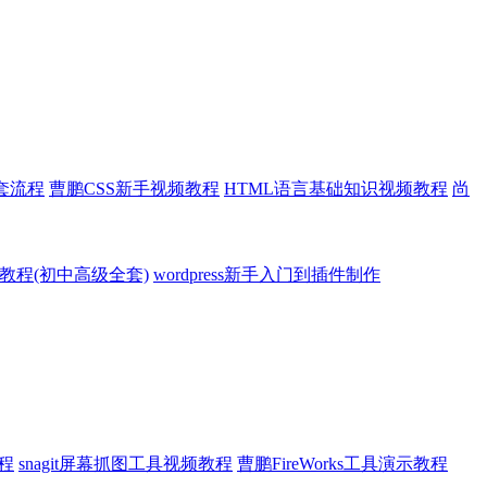
套流程
曹鹏CSS新手视频教程
HTML语言基础知识视频教程
尚
教程(初中高级全套)
wordpress新手入门到插件制作
教程
snagit屏幕抓图工具视频教程
曹鹏FireWorks工具演示教程