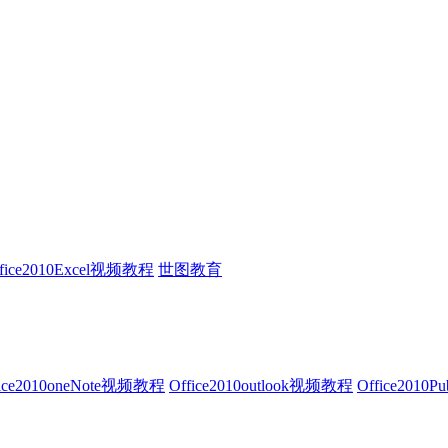
ffice2010Excel视频教程
世图教育
fice2010oneNote视频教程
Office2010outlook视频教程
Office2010