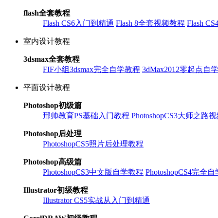
flash全套教程
Flash CS6入门到精通
Flash 8全套视频教程
Flash 
室内设计教程
3dsmax全套教程
FIF小组3dsmax完全自学教程
3dMax2012零起点自
平面设计教程
Photoshop初级篇
邢帅教育PS基础入门教程
PhotoshopCS3大师
Photoshop后处理
PhotoshopCS5照片后处理教程
Photoshop高级篇
PhotoshopCS3中文版自学教程
PhotoshopCS4完全
Illustrator初级教程
Illustrator CS5实战从入门到精通