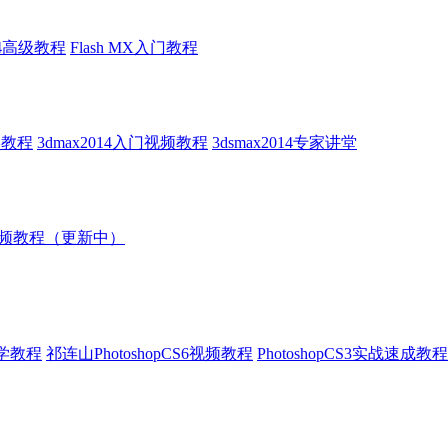
CS4高级教程
Flash MX入门教程
学教程
3dmax2014入门视频教程
3dsmax2014专家讲堂
之路视频教程（更新中）
自学教程
祁连山PhotoshopCS6视频教程
PhotoshopCS3实战速成教程