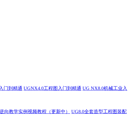
计入门到精通
UGNX4.0工程图入门到精通
UG NX8.0机械工业入
.0逆向教学实例视频教程（更新中）
UG8.0全套造型工程图装配