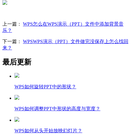
上一篇：
WPS怎么在WPS演示（PPT）文件中添加背景音
乐？
下一篇：
WPSWPS演示（PPT）文件做完没保存上怎么找回
来？
最后更新
WPS如何旋转PPT中的形状？
WPS如何调整PPT中形状的高度与宽度？
WPS如何从头开始放映幻灯片？