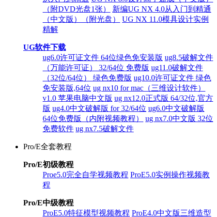
（附DVD光盘1张）
新编UG NX 4.0从入门到精通
（中文版）（附光盘）
UG NX 11.0模具设计实例
精解
UG软件下载
ug6.0许可证文件 64位绿色免安装版
ug8.5破解文件
（万能许可证） 32/64位 免费版
ug11.0破解文件
（32位/64位） 绿色免费版
ug10.0许可证文件 绿色
免安装版,64位
ug nx10 for mac（三维设计软件）
v1.0 苹果电脑中文版
ug nx12.0正式版 64/32位,官方
版
ug4.0中文破解版 for 32/64位
ug6.0中文破解版
64位免费版（内附视频教程）
ug nx7.0中文版 32位
免费软件
ug nx7.5破解文件
Pro/E全套教程
Pro/E初级教程
Proe5.0完全自学视频教程
ProE5.0实例操作视频教
程
Pro/E中级教程
ProE5.0特征模型视频教程
ProE4.0中文版三维造型