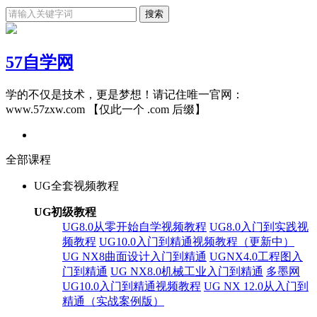
57自学网
学的不仅是技术，更是梦想！请记住唯一官网：
www.57zxw.com 【仅此一个 .com 后缀】
全部课程
UG全套视频教程
UG初级教程
UG8.0从零开始自学视频教程
UG8.0入门到实践视
频教程
UG10.0入门到精通视频教程（更新中）
UG NX8曲面设计入门到精通
UGNX4.0工程图入
门到精通
UG NX8.0机械工业入门到精通
多墨网
UG10.0入门到精通视频教程
UG NX 12.0从入门到
精通（实战案例版）