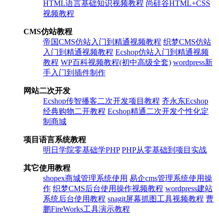
HTML语言基础知识视频教程
尚硅谷HTML+CSS
视频教程
CMS仿站教程
帝国CMS仿站入门到精通视频教程
织梦CMS仿站
入门到精通视频教程
Ecshop仿站入门到精通视频
教程
WP百科视频教程(初中高级全套)
wordpress新
手入门到插件制作
网站二次开发
Ecshop传智播客二次开发项目教程
齐永东Ecshop
经典购物二开教程
Ecshop精通二次开发个性化定
制商城
项目语言系统教程
明日学院零基础学PHP
PHP从零基础到项目实战
其它使用教程
shopex商城管理系统使用
易企cms管理系统使用操
作
织梦CMS后台使用操作视频教程
wordpress建站
系统后台使用教程
snagit屏幕抓图工具视频教程
曹
鹏FireWorks工具演示教程