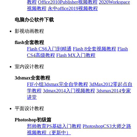
教程
Office2010Publisher视频教程
2020Workspace
视频教程
永中office2019视频教程
电脑办公软件下载
影视动画教程
flash全套教程
Flash CS6入门到精通
Flash 8全套视频教程
Flash
CS4高级教程
Flash MX入门教程
室内设计教程
3dsmax全套教程
FIF小组3dsmax完全自学教程
3dMax2012零起点自
学教程
3dmax2014入门视频教程
3dsmax2014专家
讲堂
平面设计教程
Photoshop初级篇
邢帅教育PS基础入门教程
PhotoshopCS3大师之路
视频教程（更新中）