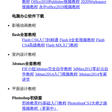
教程
Office2010Publisher视频教程
2020Workspace
视频教程
永中office2019视频教程
电脑办公软件下载
影视动画教程
flash全套教程
Flash CS6入门到精通
Flash 8全套视频教程
Flash
CS4高级教程
Flash MX入门教程
室内设计教程
3dsmax全套教程
FIF小组3dsmax完全自学教程
3dMax2012零起点自
学教程
3dmax2014入门视频教程
3dsmax2014专家
讲堂
平面设计教程
Photoshop初级篇
邢帅教育PS基础入门教程
PhotoshopCS3大师之路
视频教程（更新中）