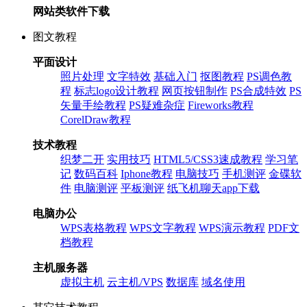
网站类软件下载
图文教程
平面设计
照片处理
文字特效
基础入门
抠图教程
PS调色教
程
标志logo设计教程
网页按钮制作
PS合成特效
PS
矢量手绘教程
PS疑难杂症
Fireworks教程
CorelDraw教程
技术教程
织梦二开
实用技巧
HTML5/CSS3速成教程
学习笔
记
数码百科
Iphone教程
电脑技巧
手机测评
金碟软
件
电脑测评
平板测评
纸飞机聊天app下载
电脑办公
WPS表格教程
WPS文字教程
WPS演示教程
PDF文
档教程
主机服务器
虚拟主机
云主机/VPS
数据库
域名使用