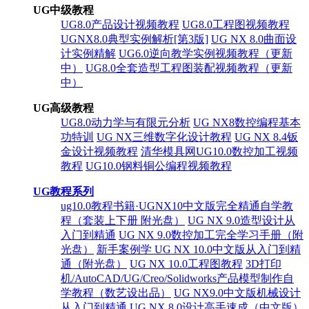
UG中级教程
UG8.0产品设计视频教程
UG8.0工程图视频教程
UGNX8.0典型实例解析[第3版]
UG NX 8.0曲面设
计实例精解
UG6.0逆向教学实例视频教程（更新
中）
UG8.0全套造型工程图装配视频教程（更新
中）
UG高级教程
UG8.0动力学与有限元分析
UG NX8数控编程基本
功特训
UG NX三维数字化设计教程
UG NX 8.4钣
金设计视频教程
清华模具网UG10.0数控加工视频
教程
UG10.0钢料铜公编程视频教程
UG教程系列
ug10.0教程书籍·UGNX10中文版完全精通自学教
程（套装上下册 附光盘）
UG NX 9.0造型设计从
入门到精通
UG NX 9.0数控加工完全学习手册（附
光盘）
新手案例学 UG NX 10.0中文版从入门到精
通（附光盘）
UG NX 10.0工程图教程
3D打印
机/AutoCAD/UG/Creo/Solidworks产品模型制作自
学教程（数艺设出品）
UG NX9.0中文版机械设计
从入门到精通
UG NX 8.0设计高手速成（中文版）