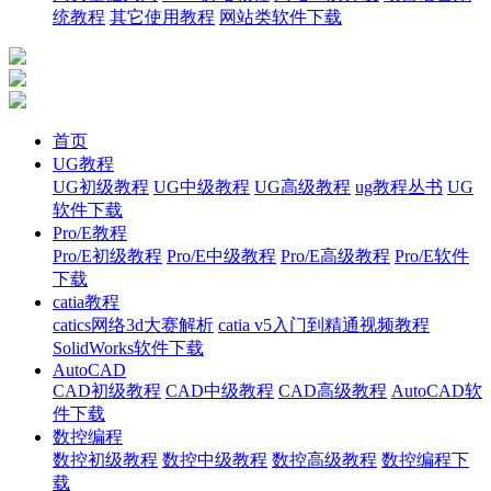
统教程
其它使用教程
网站类软件下载
首页
UG教程
UG初级教程
UG中级教程
UG高级教程
ug教程丛书
UG
软件下载
Pro/E教程
Pro/E初级教程
Pro/E中级教程
Pro/E高级教程
Pro/E软件
下载
catia教程
catics网络3d大赛解析
catia v5入门到精通视频教程
SolidWorks软件下载
AutoCAD
CAD初级教程
CAD中级教程
CAD高级教程
AutoCAD软
件下载
数控编程
数控初级教程
数控中级教程
数控高级教程
数控编程下
载