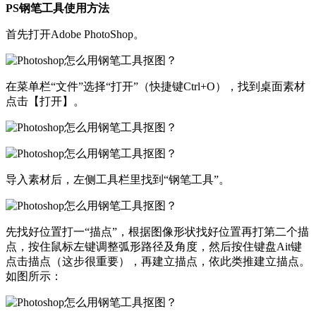
PS钢笔工具使用方法
首先打开Adobe PhotoShop。
在菜单栏“文件”选择“打开”（快捷键Ctrl+O），找到桌面素材
点击【打开】。
导入素材后，左侧工具栏里找到“钢笔工具”。
先找好位置打一“描点”，根据图像形状找好位置再打第二个描
点，按住鼠标左键调整弧形路径及角度，然后按住键盘Ait键
点击描点（这步很重要），再建立描点，依此类推建立描点。
如图所示：