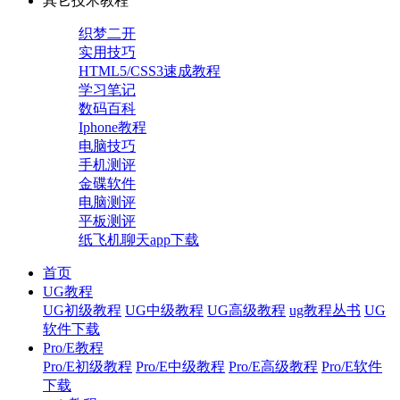
其它技术教程
织梦二开
实用技巧
HTML5/CSS3速成教程
学习笔记
数码百科
Iphone教程
电脑技巧
手机测评
金碟软件
电脑测评
平板测评
纸飞机聊天app下载
首页
UG教程
UG初级教程
UG中级教程
UG高级教程
ug教程丛书
UG
软件下载
Pro/E教程
Pro/E初级教程
Pro/E中级教程
Pro/E高级教程
Pro/E软件
下载