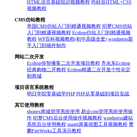
HTML语言基础知识视频教程
尚硅谷HTML+CSS
视频教程
CMS仿站教程
帝国CMS仿站入门到精通视频教程
织梦CMS仿站
入门到精通视频教程
Ecshop仿站入门到精通视频
教程
WP百科视频教程(初中高级全套)
wordpress新
手入门到插件制作
网站二次开发
Ecshop传智播客二次开发项目教程
齐永东Ecshop
经典购物二开教程
Ecshop精通二次开发个性化定
制商城
项目语言系统教程
明日学院零基础学PHP
PHP从零基础到项目实战
其它使用教程
shopex商城管理系统使用
易企cms管理系统使用操
作
织梦CMS后台使用操作视频教程
wordpress建站
系统后台使用教程
snagit屏幕抓图工具视频教程
曹
鹏FireWorks工具演示教程