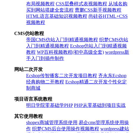
布局视频教程
CSS层叠样式表视频教程
从域名购
买到网站搭建全套流程
曹鹏CSS新手视频教程
HTML语言基础知识视频教程
尚硅谷HTML+CSS
视频教程
CMS仿站教程
帝国CMS仿站入门到精通视频教程
织梦CMS仿站
入门到精通视频教程
Ecshop仿站入门到精通视频
教程
WP百科视频教程(初中高级全套)
wordpress新
手入门到插件制作
网站二次开发
Ecshop传智播客二次开发项目教程
齐永东Ecshop
经典购物二开教程
Ecshop精通二次开发个性化定
制商城
项目语言系统教程
明日学院零基础学PHP
PHP从零基础到项目实战
其它使用教程
shopex商城管理系统使用
易企cms管理系统使用操
作
织梦CMS后台使用操作视频教程
wordpress建站