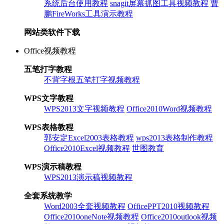
系统后台使用教程
snagit屏幕抓图工具视频教程
曹
鹏FireWorks工具演示教程
网站类软件下载
Office视频教程
五笔打字教程
不背字根五笔打字视频教程
WPS文字教程
WPS2013文字视频教程
Office2010Word视频教程
WPS表格教程
郭安定Excel2003表格教程
wps2013表格制作教程
Office2010Excel视频教程
世图教育
WPS演示稿教程
WPS2013演示稿视频教程
全套系统教学
Word2003全套视频教程
OfficePPT2010视频教程
Office2010oneNote视频教程
Office2010outlook视频