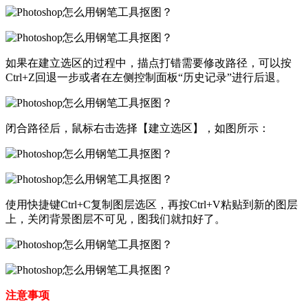
如果在建立选区的过程中，描点打错需要修改路径，可以按
Ctrl+Z回退一步或者在左侧控制面板“历史记录”进行后退。
闭合路径后，鼠标右击选择【建立选区】，如图所示：
使用快捷键Ctrl+C复制图层选区，再按Ctrl+V粘贴到新的图层
上，关闭背景图层不可见，图我们就扣好了。
注意事项