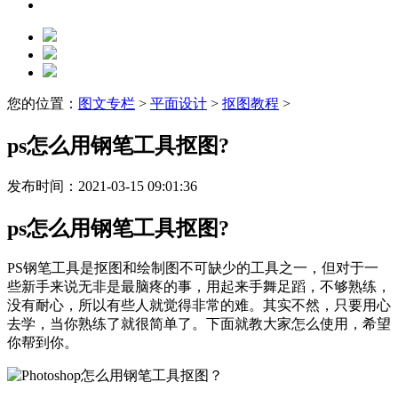
您的位置：
图文专栏
>
平面设计
>
抠图教程
>
ps怎么用钢笔工具抠图?
发布时间：2021-03-15 09:01:36
ps怎么用钢笔工具抠图?
PS钢笔工具是抠图和绘制图不可缺少的工具之一，但对于一
些新手来说无非是最脑疼的事，用起来手舞足蹈，不够熟练，
没有耐心，所以有些人就觉得非常的难。其实不然，只要用心
去学，当你熟练了就很简单了。下面就教大家怎么使用，希望
你帮到你。