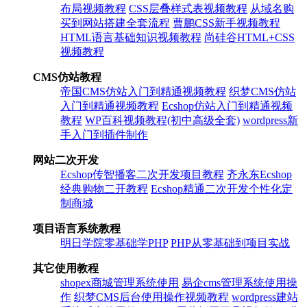
布局视频教程
CSS层叠样式表视频教程
从域名购
买到网站搭建全套流程
曹鹏CSS新手视频教程
HTML语言基础知识视频教程
尚硅谷HTML+CSS
视频教程
CMS仿站教程
帝国CMS仿站入门到精通视频教程
织梦CMS仿站
入门到精通视频教程
Ecshop仿站入门到精通视频
教程
WP百科视频教程(初中高级全套)
wordpress新
手入门到插件制作
网站二次开发
Ecshop传智播客二次开发项目教程
齐永东Ecshop
经典购物二开教程
Ecshop精通二次开发个性化定
制商城
项目语言系统教程
明日学院零基础学PHP
PHP从零基础到项目实战
其它使用教程
shopex商城管理系统使用
易企cms管理系统使用操
作
织梦CMS后台使用操作视频教程
wordpress建站