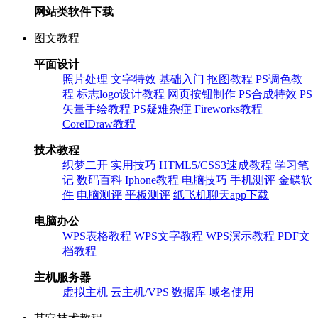
网站类软件下载
图文教程
平面设计
照片处理
文字特效
基础入门
抠图教程
PS调色教
程
标志logo设计教程
网页按钮制作
PS合成特效
PS
矢量手绘教程
PS疑难杂症
Fireworks教程
CorelDraw教程
技术教程
织梦二开
实用技巧
HTML5/CSS3速成教程
学习笔
记
数码百科
Iphone教程
电脑技巧
手机测评
金碟软
件
电脑测评
平板测评
纸飞机聊天app下载
电脑办公
WPS表格教程
WPS文字教程
WPS演示教程
PDF文
档教程
主机服务器
虚拟主机
云主机/VPS
数据库
域名使用