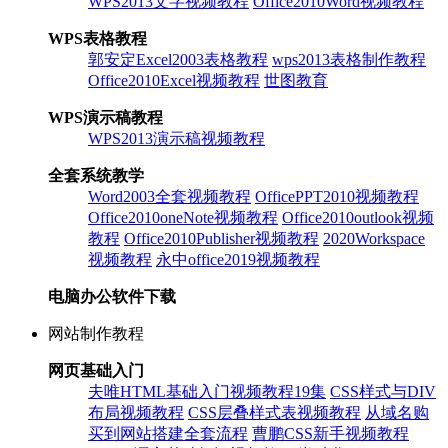
WPS2013文字视频教程
Office2010Word视频教程
WPS表格教程
郭安定Excel2003表格教程
wps2013表格制作教程
Office2010Excel视频教程
世图教育
WPS演示稿教程
WPS2013演示稿视频教程
全套系统教学
Word2003全套视频教程
OfficePPT2010视频教程
Office2010oneNote视频教程
Office2010outlook视频
教程
Office2010Publisher视频教程
2020Workspace
视频教程
永中office2019视频教程
电脑办公软件下载
网站制作教程
网页基础入门
夫唯HTML基础入门视频教程19集
CSS样式与DIV
布局视频教程
CSS层叠样式表视频教程
从域名购
买到网站搭建全套流程
曹鹏CSS新手视频教程