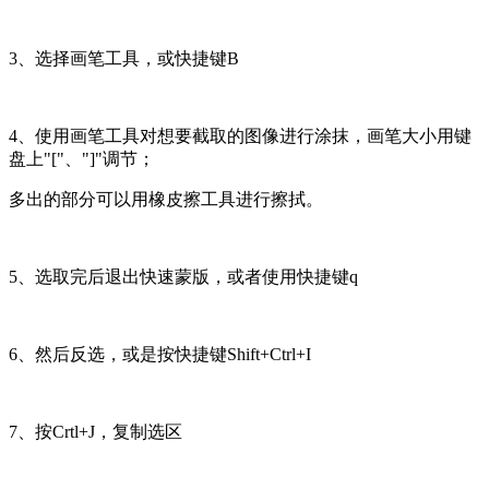
3、选择画笔工具，或快捷键B
4、使用画笔工具对想要截取的图像进行涂抹，画笔大小用键
盘上"["、"]"调节；
多出的部分可以用橡皮擦工具进行擦拭。
5、选取完后退出快速蒙版，或者使用快捷键q
6、然后反选，或是按快捷键Shift+Ctrl+I
7、按Crtl+J，复制选区