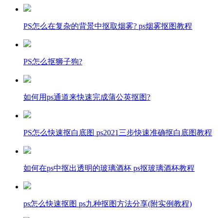
PS怎么在复杂的背景中抠取烟雾? ps烟雾抠图教程
PS怎么抠狮子狗?
如何用ps通道来快速完成蒲公英抠图?
PS怎么快速抠白底图 ps2021三步快速准确抠白底图教程
如何在ps中抠出透明的玻璃酒杯 ps抠玻璃酒杯教程
ps怎么快速抠图 ps九种抠图方法分享(附实例教程)