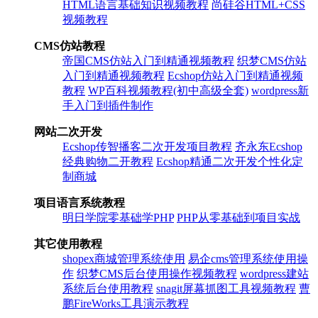
HTML语言基础知识视频教程
尚硅谷HTML+CSS
视频教程
CMS仿站教程
帝国CMS仿站入门到精通视频教程
织梦CMS仿站
入门到精通视频教程
Ecshop仿站入门到精通视频
教程
WP百科视频教程(初中高级全套)
wordpress新
手入门到插件制作
网站二次开发
Ecshop传智播客二次开发项目教程
齐永东Ecshop
经典购物二开教程
Ecshop精通二次开发个性化定
制商城
项目语言系统教程
明日学院零基础学PHP
PHP从零基础到项目实战
其它使用教程
shopex商城管理系统使用
易企cms管理系统使用操
作
织梦CMS后台使用操作视频教程
wordpress建站
系统后台使用教程
snagit屏幕抓图工具视频教程
曹
鹏FireWorks工具演示教程