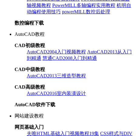
轴视频教程
PowerMILL多轴编程实用教程
机明自
动编程使用技巧
powerMILL数控后处理
数控编程下载
AutoCAD教程
CAD初级教程
AutoCAD2004入门视频教程
AutoCAD2013从入门
到精通
慧通CAD2008入门到精通
CAD中级教程
AutoCAD2013三维造型教程
CAD高级教程
AutoCAD2016室内装潢设计
AutoCAD软件下载
网站建设教程
网页基础入门
夫唯HTML基础入门视频教程19集
CSS样式与DIV