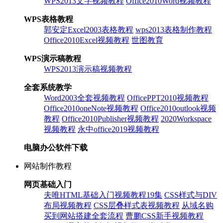
WPS2013文字视频教程
Office2010Word视频教程
WPS表格教程
郭安定Excel2003表格教程
wps2013表格制作教程
Office2010Excel视频教程
世图教育
WPS演示稿教程
WPS2013演示稿视频教程
全套系统教学
Word2003全套视频教程
OfficePPT2010视频教程
Office2010oneNote视频教程
Office2010outlook视频
教程
Office2010Publisher视频教程
2020Workspace
视频教程
永中office2019视频教程
电脑办公软件下载
网站制作教程
网页基础入门
夫唯HTML基础入门视频教程19集
CSS样式与DIV
布局视频教程
CSS层叠样式表视频教程
从域名购
买到网站搭建全套流程
曹鹏CSS新手视频教程