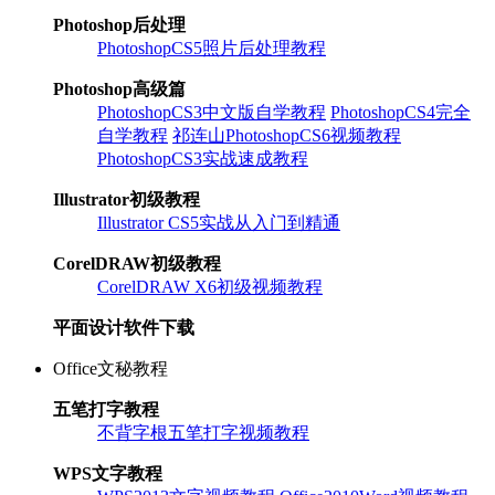
Photoshop后处理
PhotoshopCS5照片后处理教程
Photoshop高级篇
PhotoshopCS3中文版自学教程
PhotoshopCS4完全
自学教程
祁连山PhotoshopCS6视频教程
PhotoshopCS3实战速成教程
Illustrator初级教程
Illustrator CS5实战从入门到精通
CorelDRAW初级教程
CorelDRAW X6初级视频教程
平面设计软件下载
Office文秘教程
五笔打字教程
不背字根五笔打字视频教程
WPS文字教程