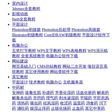
室内设计
3dsmax全套教程
影视动画
flash全套教程
平面设计
Photoshop初级篇
Photoshop后处理
Photoshop高级篇
Illustrator初级教程
CorelDRAW初级教程
平面设计软件下
载
电脑办公
五笔打字教程
WPS文字教程
WPS表格教程
WPS演示稿
教程
全套系统教学
电脑办公软件下载
网站建设
网页基础入门
CMS仿站教程
网站二次开发
项目语言系
统教程
其它使用教程
网站类软件下载
其它教程
平面设计
技术教程
电脑办公
主机服务器
中药材
安神药
拔毒生肌
补虚药
芳香化湿药
活血化瘀药
解表药
解毒杀虫药
开窍药
理气药
利水渗湿药
平喘药
平肝息风
药
清热药
驱虫药
祛风湿药
收涩药
温里药
消食药
泻下
药
涌吐药
燥湿止痒药
止咳化痰药
止血药
其它中草药