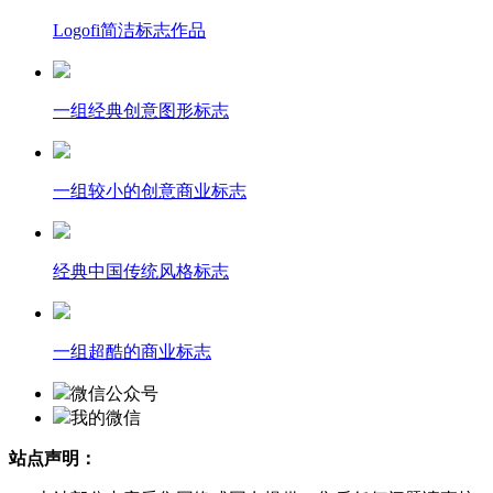
Logofi简洁标志作品
一组经典创意图形标志
一组较小的创意商业标志
经典中国传统风格标志
一组超酷的商业标志
微信公众号
我的微信
站点声明：