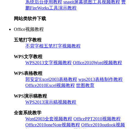
系统后台使用教程
snagit屏幕抓图工具视频教程
曹
鹏FireWorks工具演示教程
网站类软件下载
Office视频教程
五笔打字教程
不背字根五笔打字视频教程
WPS文字教程
WPS2013文字视频教程
Office2010Word视频教程
WPS表格教程
郭安定Excel2003表格教程
wps2013表格制作教程
Office2010Excel视频教程
世图教育
WPS演示稿教程
WPS2013演示稿视频教程
全套系统教学
Word2003全套视频教程
OfficePPT2010视频教程
Office2010oneNote视频教程
Office2010outlook视频