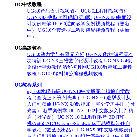
UG中级教程
UG8.0产品设计视频教程
UG8.0工程图视频教程
UGNX8.0典型实例解析[第3版]
UG NX 8.0曲面设
计实例精解
UG6.0逆向教学实例视频教程（更新
中）
UG8.0全套造型工程图装配视频教程（更新
中）
UG高级教程
UG8.0动力学与有限元分析
UG NX8数控编程基本
功特训
UG NX三维数字化设计教程
UG NX 8.4钣
金设计视频教程
清华模具网UG10.0数控加工视频
教程
UG10.0钢料铜公编程视频教程
UG教程系列
ug10.0教程书籍·UGNX10中文版完全精通自学教
程（套装上下册 附光盘）
UG NX 9.0造型设计从
入门到精通
UG NX 9.0数控加工完全学习手册（附
光盘）
新手案例学 UG NX 10.0中文版从入门到精
通（附光盘）
UG NX 10.0工程图教程
3D打印
机/AutoCAD/UG/Creo/Solidworks产品模型制作自
学教程（数艺设出品）
UG NX9.0中文版机械设计
从入门到精通
UG NX 8.0设计高手速成（中文版）