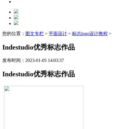
您的位置：
图文专栏
>
平面设计
>
标志logo设计教程
>
Indestudio优秀标志作品
发布时间：2023-01-05 14:03:37
Indestudio优秀标志作品