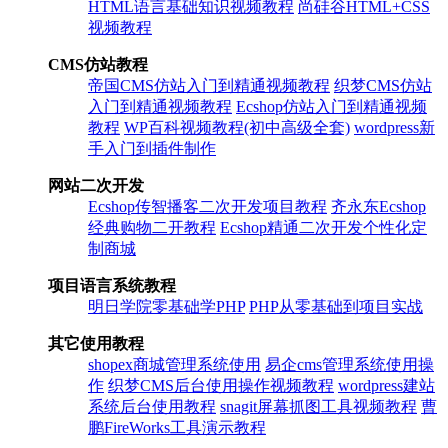
HTML语言基础知识视频教程
尚硅谷HTML+CSS
视频教程
CMS仿站教程
帝国CMS仿站入门到精通视频教程
织梦CMS仿站
入门到精通视频教程
Ecshop仿站入门到精通视频
教程
WP百科视频教程(初中高级全套)
wordpress新
手入门到插件制作
网站二次开发
Ecshop传智播客二次开发项目教程
齐永东Ecshop
经典购物二开教程
Ecshop精通二次开发个性化定
制商城
项目语言系统教程
明日学院零基础学PHP
PHP从零基础到项目实战
其它使用教程
shopex商城管理系统使用
易企cms管理系统使用操
作
织梦CMS后台使用操作视频教程
wordpress建站
系统后台使用教程
snagit屏幕抓图工具视频教程
曹
鹏FireWorks工具演示教程