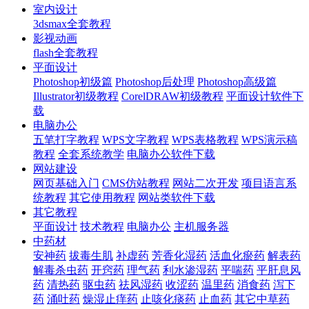
室内设计
3dsmax全套教程
影视动画
flash全套教程
平面设计
Photoshop初级篇
Photoshop后处理
Photoshop高级篇
Illustrator初级教程
CorelDRAW初级教程
平面设计软件下
载
电脑办公
五笔打字教程
WPS文字教程
WPS表格教程
WPS演示稿
教程
全套系统教学
电脑办公软件下载
网站建设
网页基础入门
CMS仿站教程
网站二次开发
项目语言系
统教程
其它使用教程
网站类软件下载
其它教程
平面设计
技术教程
电脑办公
主机服务器
中药材
安神药
拔毒生肌
补虚药
芳香化湿药
活血化瘀药
解表药
解毒杀虫药
开窍药
理气药
利水渗湿药
平喘药
平肝息风
药
清热药
驱虫药
祛风湿药
收涩药
温里药
消食药
泻下
药
涌吐药
燥湿止痒药
止咳化痰药
止血药
其它中草药