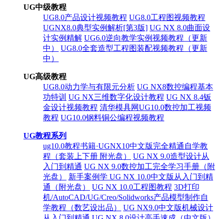
UG中级教程
UG8.0产品设计视频教程
UG8.0工程图视频教程
UGNX8.0典型实例解析[第3版]
UG NX 8.0曲面设
计实例精解
UG6.0逆向教学实例视频教程（更新
中）
UG8.0全套造型工程图装配视频教程（更新
中）
UG高级教程
UG8.0动力学与有限元分析
UG NX8数控编程基本
功特训
UG NX三维数字化设计教程
UG NX 8.4钣
金设计视频教程
清华模具网UG10.0数控加工视频
教程
UG10.0钢料铜公编程视频教程
UG教程系列
ug10.0教程书籍·UGNX10中文版完全精通自学教
程（套装上下册 附光盘）
UG NX 9.0造型设计从
入门到精通
UG NX 9.0数控加工完全学习手册（附
光盘）
新手案例学 UG NX 10.0中文版从入门到精
通（附光盘）
UG NX 10.0工程图教程
3D打印
机/AutoCAD/UG/Creo/Solidworks产品模型制作自
学教程（数艺设出品）
UG NX9.0中文版机械设计
从入门到精通
UG NX 8.0设计高手速成（中文版）