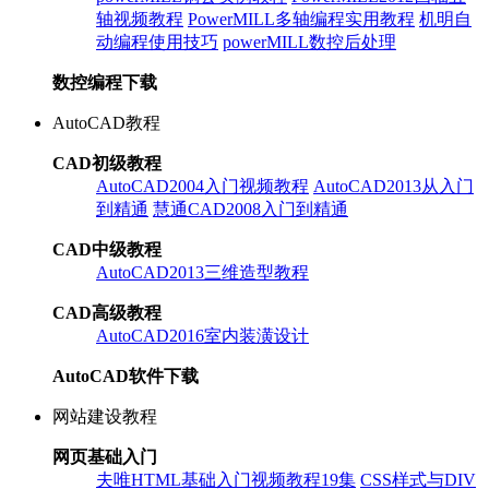
轴视频教程
PowerMILL多轴编程实用教程
机明自
动编程使用技巧
powerMILL数控后处理
数控编程下载
AutoCAD教程
CAD初级教程
AutoCAD2004入门视频教程
AutoCAD2013从入门
到精通
慧通CAD2008入门到精通
CAD中级教程
AutoCAD2013三维造型教程
CAD高级教程
AutoCAD2016室内装潢设计
AutoCAD软件下载
网站建设教程
网页基础入门
夫唯HTML基础入门视频教程19集
CSS样式与DIV