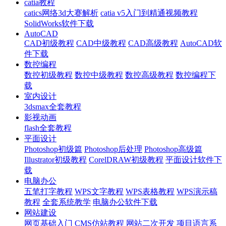
catia教程
catics网络3d大赛解析
catia v5入门到精通视频教程
SolidWorks软件下载
AutoCAD
CAD初级教程
CAD中级教程
CAD高级教程
AutoCAD软
件下载
数控编程
数控初级教程
数控中级教程
数控高级教程
数控编程下
载
室内设计
3dsmax全套教程
影视动画
flash全套教程
平面设计
Photoshop初级篇
Photoshop后处理
Photoshop高级篇
Illustrator初级教程
CorelDRAW初级教程
平面设计软件下
载
电脑办公
五笔打字教程
WPS文字教程
WPS表格教程
WPS演示稿
教程
全套系统教学
电脑办公软件下载
网站建设
网页基础入门
CMS仿站教程
网站二次开发
项目语言系