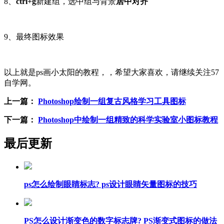
8、
ctrl+g
新建组，选中组与背景
居中对齐
9、最终图标效果
以上就是ps画小太阳的教程，，希望大家喜欢，请继续关注57
自学网。
上一篇：
Photoshop绘制一组复古风格学习工具图标
下一篇：
Photoshop中绘制一组精致的科学实验室小图标教程
最后更新
ps怎么绘制眼睛标志? ps设计眼睛矢量图标的技巧
PS怎么设计渐变色的数字标志牌? PS渐变式图标的做法