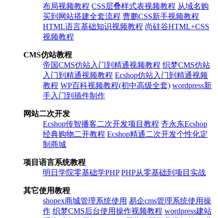
布局视频教程
CSS层叠样式表视频教程
从域名购
买到网站搭建全套流程
曹鹏CSS新手视频教程
HTML语言基础知识视频教程
尚硅谷HTML+CSS
视频教程
CMS仿站教程
帝国CMS仿站入门到精通视频教程
织梦CMS仿站
入门到精通视频教程
Ecshop仿站入门到精通视频
教程
WP百科视频教程(初中高级全套)
wordpress新
手入门到插件制作
网站二次开发
Ecshop传智播客二次开发项目教程
齐永东Ecshop
经典购物二开教程
Ecshop精通二次开发个性化定
制商城
项目语言系统教程
明日学院零基础学PHP
PHP从零基础到项目实战
其它使用教程
shopex商城管理系统使用
易企cms管理系统使用操
作
织梦CMS后台使用操作视频教程
wordpress建站