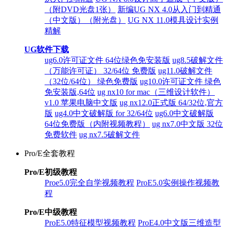
（附DVD光盘1张）
新编UG NX 4.0从入门到精通
（中文版）（附光盘）
UG NX 11.0模具设计实例
精解
UG软件下载
ug6.0许可证文件 64位绿色免安装版
ug8.5破解文件
（万能许可证） 32/64位 免费版
ug11.0破解文件
（32位/64位） 绿色免费版
ug10.0许可证文件 绿色
免安装版,64位
ug nx10 for mac（三维设计软件）
v1.0 苹果电脑中文版
ug nx12.0正式版 64/32位,官方
版
ug4.0中文破解版 for 32/64位
ug6.0中文破解版
64位免费版（内附视频教程）
ug nx7.0中文版 32位
免费软件
ug nx7.5破解文件
Pro/E全套教程
Pro/E初级教程
Proe5.0完全自学视频教程
ProE5.0实例操作视频教
程
Pro/E中级教程
ProE5.0特征模型视频教程
ProE4.0中文版三维造型