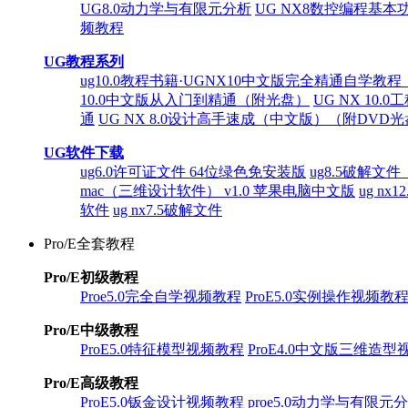
UG8.0动力学与有限元分析
UG NX8数控编程基本
频教程
UG教程系列
ug10.0教程书籍·UGNX10中文版完全精通自学教
10.0中文版从入门到精通（附光盘）
UG NX 10.
通
UG NX 8.0设计高手速成（中文版）（附DVD光
UG软件下载
ug6.0许可证文件 64位绿色免安装版
ug8.5破解文件
mac（三维设计软件） v1.0 苹果电脑中文版
ug nx
软件
ug nx7.5破解文件
Pro/E全套教程
Pro/E初级教程
Proe5.0完全自学视频教程
ProE5.0实例操作视频教
Pro/E中级教程
ProE5.0特征模型视频教程
ProE4.0中文版三维造
Pro/E高级教程
ProE5.0钣金设计视频教程
proe5.0动力学与有限元