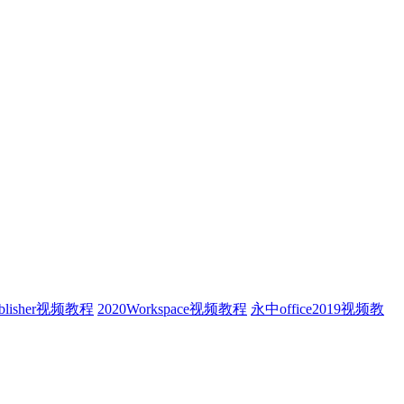
Publisher视频教程
2020Workspace视频教程
永中office2019视频教