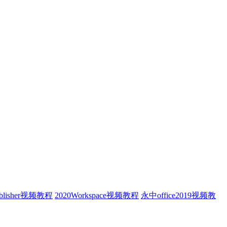
Publisher视频教程
2020Workspace视频教程
永中office2019视频教