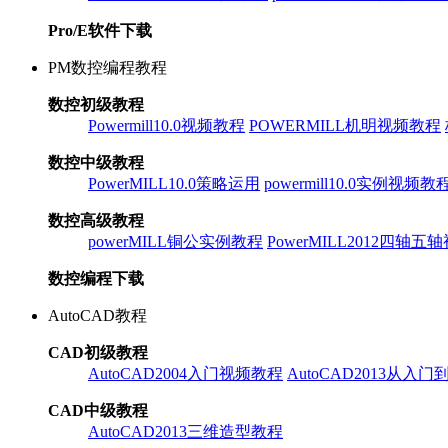
Pro/E软件下载
PM数控编程教程
数控初级教程
Powermill10.0视频教程
POWERMILL机明视频教程
数控中级教程
PowerMILL10.0策略运用
powermill10.0实例视频教
数控高级教程
powerMILL铜公实例教程
PowerMILL2012四轴
数控编程下载
AutoCAD教程
CAD初级教程
AutoCAD2004入门视频教程
AutoCAD2013从入门
CAD中级教程
AutoCAD2013三维造型教程