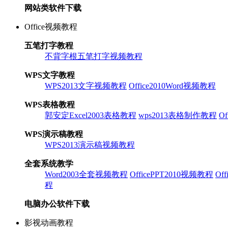
网站类软件下载
Office视频教程
五笔打字教程
不背字根五笔打字视频教程
WPS文字教程
WPS2013文字视频教程
Office2010Word视频教程
WPS表格教程
郭安定Excel2003表格教程
wps2013表格制作教程
O
WPS演示稿教程
WPS2013演示稿视频教程
全套系统教学
Word2003全套视频教程
OfficePPT2010视频教程
Of
程
电脑办公软件下载
影视动画教程