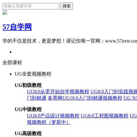
57自学网
学的不仅是技术，更是梦想！请记住唯一官网：www.57zxw.com
全部课程
UG全套视频教程
UG初级教程
UG8.0从零开始自学视频教程
UG8.0入门到实践视
门到精通
多墨网UG10.0入门到精通视频教程
UG 
UG中级教程
UG8.0产品设计视频教程
UG8.0工程图视频教程
UG
视频教程（更新中）
UG高级教程