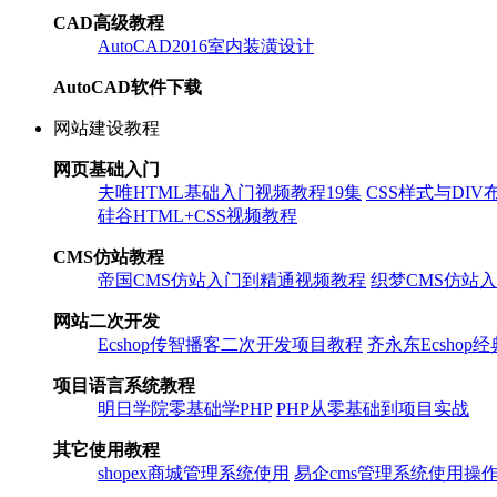
CAD高级教程
AutoCAD2016室内装潢设计
AutoCAD软件下载
网站建设教程
网页基础入门
夫唯HTML基础入门视频教程19集
CSS样式与DI
硅谷HTML+CSS视频教程
CMS仿站教程
帝国CMS仿站入门到精通视频教程
织梦CMS仿站
网站二次开发
Ecshop传智播客二次开发项目教程
齐永东Ecsho
项目语言系统教程
明日学院零基础学PHP
PHP从零基础到项目实战
其它使用教程
shopex商城管理系统使用
易企cms管理系统使用操