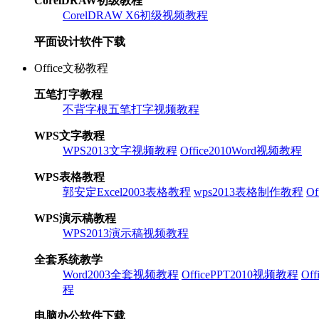
CorelDRAW初级教程
CorelDRAW X6初级视频教程
平面设计软件下载
Office文秘教程
五笔打字教程
不背字根五笔打字视频教程
WPS文字教程
WPS2013文字视频教程
Office2010Word视频教程
WPS表格教程
郭安定Excel2003表格教程
wps2013表格制作教程
O
WPS演示稿教程
WPS2013演示稿视频教程
全套系统教学
Word2003全套视频教程
OfficePPT2010视频教程
Of
程
电脑办公软件下载