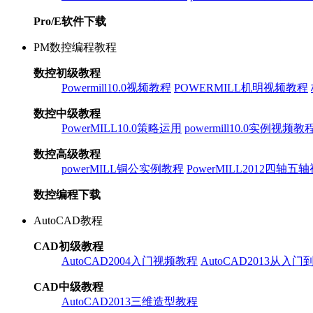
Pro/E软件下载
PM数控编程教程
数控初级教程
Powermill10.0视频教程
POWERMILL机明视频教程
数控中级教程
PowerMILL10.0策略运用
powermill10.0实例视频教
数控高级教程
powerMILL铜公实例教程
PowerMILL2012四轴
数控编程下载
AutoCAD教程
CAD初级教程
AutoCAD2004入门视频教程
AutoCAD2013从入门
CAD中级教程
AutoCAD2013三维造型教程