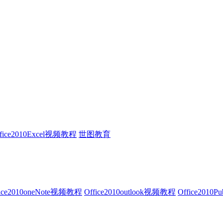
ffice2010Excel视频教程
世图教育
fice2010oneNote视频教程
Office2010outlook视频教程
Office2010