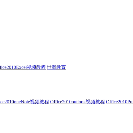
ffice2010Excel视频教程
世图教育
fice2010oneNote视频教程
Office2010outlook视频教程
Office2010