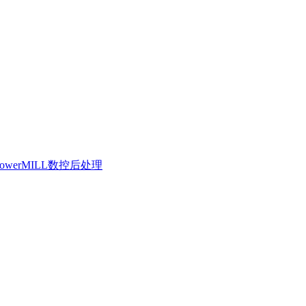
powerMILL数控后处理