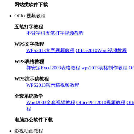
网站类软件下载
Office视频教程
五笔打字教程
不背字根五笔打字视频教程
WPS文字教程
WPS2013文字视频教程
Office2010Word视频教程
WPS表格教程
郭安定Excel2003表格教程
wps2013表格制作教程
O
WPS演示稿教程
WPS2013演示稿视频教程
全套系统教学
Word2003全套视频教程
OfficePPT2010视频教程
Of
程
电脑办公软件下载
影视动画教程