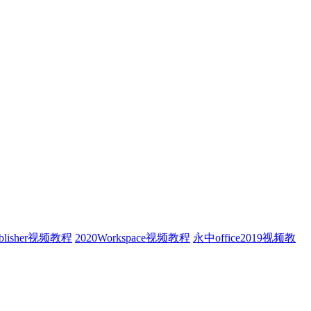
Publisher视频教程
2020Workspace视频教程
永中office2019视频教