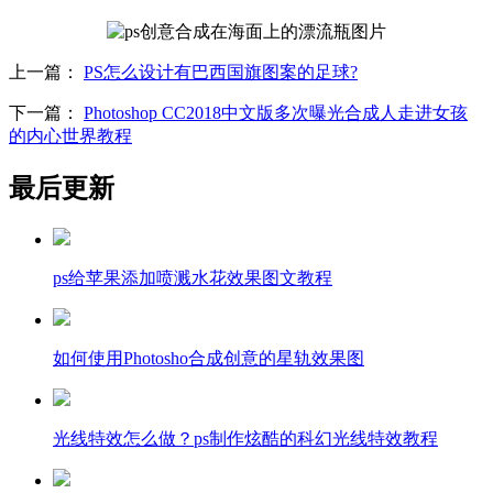
上一篇：
PS怎么设计有巴西国旗图案的足球?
下一篇：
Photoshop CC2018中文版多次曝光合成人走进女孩
的内心世界教程
最后更新
ps给苹果添加喷溅水花效果图文教程
如何使用Photosho合成创意的星轨效果图
光线特效怎么做？ps制作炫酷的科幻光线特效教程