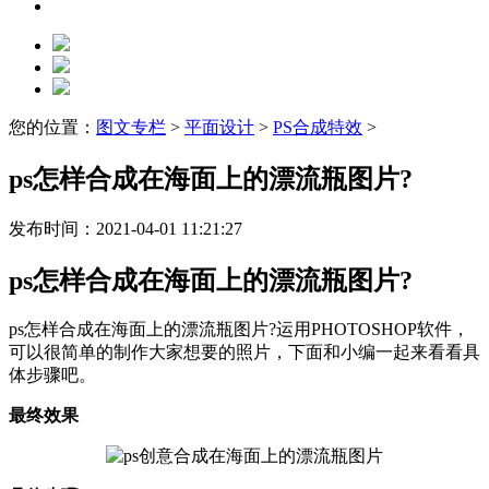
您的位置：
图文专栏
>
平面设计
>
PS合成特效
>
ps怎样合成在海面上的漂流瓶图片?
发布时间：2021-04-01 11:21:27
ps怎样合成在海面上的漂流瓶图片?
ps怎样合成在海面上的漂流瓶图片?运用PHOTOSHOP软件，
可以很简单的制作大家想要的照片，下面和小编一起来看看具
体步骤吧。
最终效果