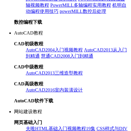
轴视频教程
PowerMILL多轴编程实用教程
机明自
动编程使用技巧
powerMILL数控后处理
数控编程下载
AutoCAD教程
CAD初级教程
AutoCAD2004入门视频教程
AutoCAD2013从入门
到精通
慧通CAD2008入门到精通
CAD中级教程
AutoCAD2013三维造型教程
CAD高级教程
AutoCAD2016室内装潢设计
AutoCAD软件下载
网站建设教程
网页基础入门
夫唯HTML基础入门视频教程19集
CSS样式与DIV