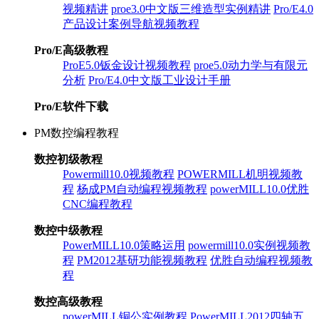
视频精讲
proe3.0中文版三维造型实例精讲
Pro/E4.0
产品设计案例导航视频教程
Pro/E高级教程
ProE5.0钣金设计视频教程
proe5.0动力学与有限元
分析
Pro/E4.0中文版工业设计手册
Pro/E软件下载
PM数控编程教程
数控初级教程
Powermill10.0视频教程
POWERMILL机明视频教
程
杨成PM自动编程视频教程
powerMILL10.0优胜
CNC编程教程
数控中级教程
PowerMILL10.0策略运用
powermill10.0实例视频教
程
PM2012基研功能视频教程
优胜自动编程视频教
程
数控高级教程
powerMILL铜公实例教程
PowerMILL2012四轴五