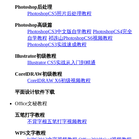
Photoshop后处理
PhotoshopCS5照片后处理教程
Photoshop高级篇
PhotoshopCS3中文版自学教程
PhotoshopCS4完全
自学教程
祁连山PhotoshopCS6视频教程
PhotoshopCS3实战速成教程
Illustrator初级教程
Illustrator CS5实战从入门到精通
CorelDRAW初级教程
CorelDRAW X6初级视频教程
平面设计软件下载
Office文秘教程
五笔打字教程
不背字根五笔打字视频教程
WPS文字教程