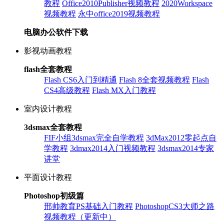
教程
Office2010Publisher视频教程
2020Workspace
视频教程
永中office2019视频教程
电脑办公软件下载
影视动画教程
flash全套教程
Flash CS6入门到精通
Flash 8全套视频教程
Flash
CS4高级教程
Flash MX入门教程
室内设计教程
3dsmax全套教程
FIF小组3dsmax完全自学教程
3dMax2012零起点自
学教程
3dmax2014入门视频教程
3dsmax2014专家
讲堂
平面设计教程
Photoshop初级篇
邢帅教育PS基础入门教程
PhotoshopCS3大师之路
视频教程（更新中）