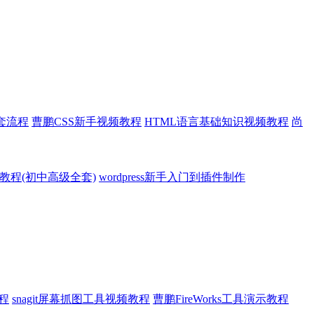
套流程
曹鹏CSS新手视频教程
HTML语言基础知识视频教程
尚
教程(初中高级全套)
wordpress新手入门到插件制作
教程
snagit屏幕抓图工具视频教程
曹鹏FireWorks工具演示教程