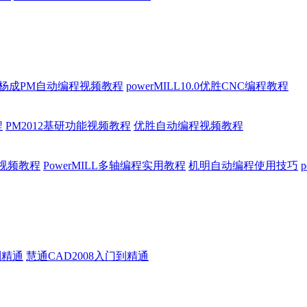
杨成PM自动编程视频教程
powerMILL10.0优胜CNC编程教程
程
PM2012基研功能视频教程
优胜自动编程视频教程
五轴视频教程
PowerMILL多轴编程实用教程
机明自动编程使用技巧
到精通
慧通CAD2008入门到精通