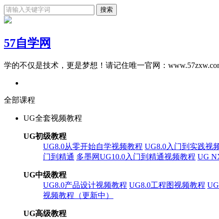
57自学网
学的不仅是技术，更是梦想！请记住唯一官网：www.57zxw.com
全部课程
UG全套视频教程
UG初级教程
UG8.0从零开始自学视频教程
UG8.0入门到实践视
门到精通
多墨网UG10.0入门到精通视频教程
UG 
UG中级教程
UG8.0产品设计视频教程
UG8.0工程图视频教程
UG
视频教程（更新中）
UG高级教程