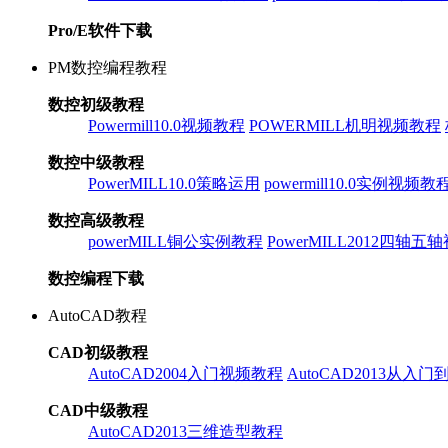
Pro/E软件下载
PM数控编程教程
数控初级教程
Powermill10.0视频教程
POWERMILL机明视频教程
数控中级教程
PowerMILL10.0策略运用
powermill10.0实例视频教
数控高级教程
powerMILL铜公实例教程
PowerMILL2012四轴
数控编程下载
AutoCAD教程
CAD初级教程
AutoCAD2004入门视频教程
AutoCAD2013从入门
CAD中级教程
AutoCAD2013三维造型教程