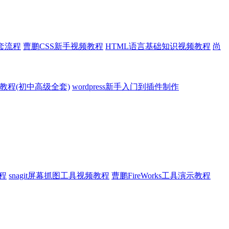
套流程
曹鹏CSS新手视频教程
HTML语言基础知识视频教程
尚
教程(初中高级全套)
wordpress新手入门到插件制作
教程
snagit屏幕抓图工具视频教程
曹鹏FireWorks工具演示教程