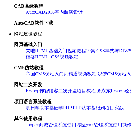
CAD高级教程
AutoCAD2016室内装潢设计
AutoCAD软件下载
网站建设教程
网页基础入门
夫唯HTML基础入门视频教程19集
CSS样式与DI
硅谷HTML+CSS视频教程
CMS仿站教程
帝国CMS仿站入门到精通视频教程
织梦CMS仿站
网站二次开发
Ecshop传智播客二次开发项目教程
齐永东Ecsho
项目语言系统教程
明日学院零基础学PHP
PHP从零基础到项目实战
其它使用教程
shopex商城管理系统使用
易企cms管理系统使用操