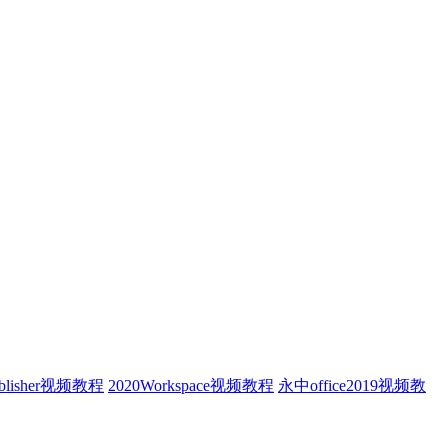
Publisher视频教程
2020Workspace视频教程
永中office2019视频教