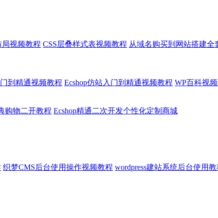
V布局视频教程
CSS层叠样式表视频教程
从域名购买到网站搭建全
入门到精通视频教程
Ecshop仿站入门到精通视频教程
WP百科视频
p经典购物二开教程
Ecshop精通二次开发个性化定制商城
作
织梦CMS后台使用操作视频教程
wordpress建站系统后台使用