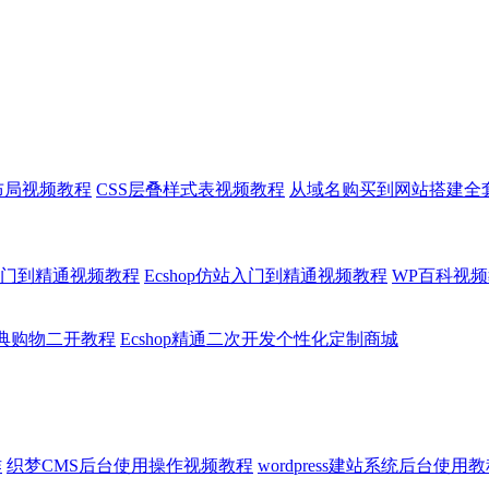
V布局视频教程
CSS层叠样式表视频教程
从域名购买到网站搭建全
入门到精通视频教程
Ecshop仿站入门到精通视频教程
WP百科视频
p经典购物二开教程
Ecshop精通二次开发个性化定制商城
作
织梦CMS后台使用操作视频教程
wordpress建站系统后台使用