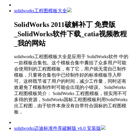
solidworks工程图模板大全
SolidWorks 2011破解补丁 免费版
_SolidWorks软件下载_catia视频教程
_我的网站
solidworks工程图模板大全是应用于 SolidWorks软件 中的
一款模板合集包。这个模板合集中囊括了众多用户可能
会使用到的工程图模板，有了它，用户就无需自己制作
模板，只要将合集包中已经制作好的标准模板导入即
可。这样既节省了用户的时间，减少工作量，同时还有
效避免了模板制作时可能会出现的小错误。 SolidWorks
工程图模板简介： SolidWorks 工程图模板，很实用不可
多得的资源，SolidWorks国标工程图模板利用SolidWorks
出工程图，由于软件本身没有自带符合国标的工程图模
板，
solidworks迈迪标准件库破解版 v6.0 安装版