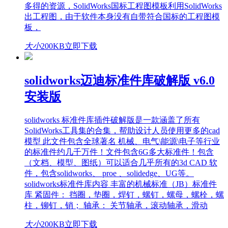
多得的资源，SolidWorks国标工程图模板利用SolidWorks
出工程图，由于软件本身没有自带符合国标的工程图模
板，
大小
200KB
立即下载
solidworks迈迪标准件库破解版 v6.0
安装版
solidworks 标准件库插件破解版是一款涵盖了所有
SolidWorks工具集的合集，帮助设计人员使用更多的cad
模型 此文件包含全球著名 机械、电气\能源\电子等行业
的标准件约几千万件！文件包含6G多大标准件！包含
（文档、模型、图纸）可以适合几乎所有的3d CAD 软
件，包含solidworks、 proe 、solidedge、UG等。
solidworks标准件库内容 丰富的机械标准（JB）标准件
库 紧固件： 挡圈，垫圈，焊钉，螺钉，螺母，螺栓，螺
柱，铆钉，销； 轴承： 关节轴承，滚动轴承，滑动
大小
200KB
立即下载