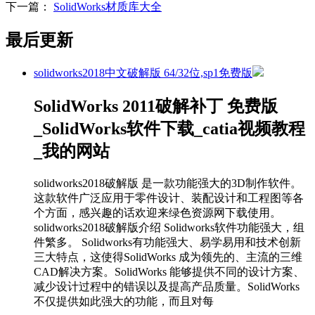
下一篇：
SolidWorks材质库大全
最后更新
solidworks2018中文破解版 64/32位,sp1免费版
SolidWorks 2011破解补丁 免费版
_SolidWorks软件下载_catia视频教程
_我的网站
solidworks2018破解版 是一款功能强大的3D制作软件。
这款软件广泛应用于零件设计、装配设计和工程图等各
个方面，感兴趣的话欢迎来绿色资源网下载使用。
solidworks2018破解版介绍 Solidworks软件功能强大，组
件繁多。 Solidworks有功能强大、易学易用和技术创新
三大特点，这使得SolidWorks 成为领先的、主流的三维
CAD解决方案。SolidWorks 能够提供不同的设计方案、
减少设计过程中的错误以及提高产品质量。SolidWorks
不仅提供如此强大的功能，而且对每