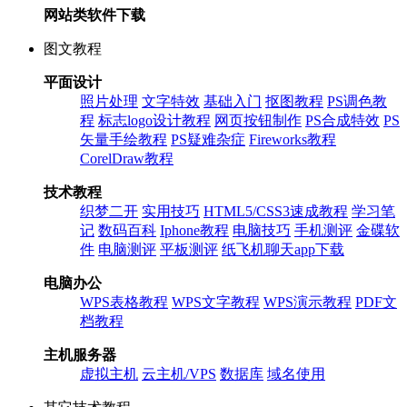
网站类软件下载
图文教程
平面设计
照片处理
文字特效
基础入门
抠图教程
PS调色教
程
标志logo设计教程
网页按钮制作
PS合成特效
PS
矢量手绘教程
PS疑难杂症
Fireworks教程
CorelDraw教程
技术教程
织梦二开
实用技巧
HTML5/CSS3速成教程
学习笔
记
数码百科
Iphone教程
电脑技巧
手机测评
金碟软
件
电脑测评
平板测评
纸飞机聊天app下载
电脑办公
WPS表格教程
WPS文字教程
WPS演示教程
PDF文
档教程
主机服务器
虚拟主机
云主机/VPS
数据库
域名使用