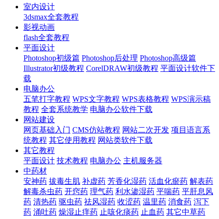
室内设计
3dsmax全套教程
影视动画
flash全套教程
平面设计
Photoshop初级篇
Photoshop后处理
Photoshop高级篇
Illustrator初级教程
CorelDRAW初级教程
平面设计软件下
载
电脑办公
五笔打字教程
WPS文字教程
WPS表格教程
WPS演示稿
教程
全套系统教学
电脑办公软件下载
网站建设
网页基础入门
CMS仿站教程
网站二次开发
项目语言系
统教程
其它使用教程
网站类软件下载
其它教程
平面设计
技术教程
电脑办公
主机服务器
中药材
安神药
拔毒生肌
补虚药
芳香化湿药
活血化瘀药
解表药
解毒杀虫药
开窍药
理气药
利水渗湿药
平喘药
平肝息风
药
清热药
驱虫药
祛风湿药
收涩药
温里药
消食药
泻下
药
涌吐药
燥湿止痒药
止咳化痰药
止血药
其它中草药