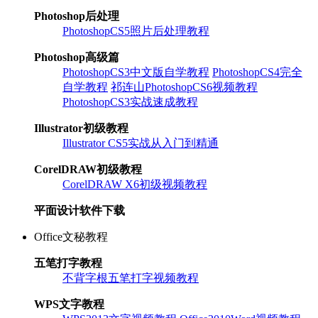
Photoshop后处理
PhotoshopCS5照片后处理教程
Photoshop高级篇
PhotoshopCS3中文版自学教程
PhotoshopCS4完全
自学教程
祁连山PhotoshopCS6视频教程
PhotoshopCS3实战速成教程
Illustrator初级教程
Illustrator CS5实战从入门到精通
CorelDRAW初级教程
CorelDRAW X6初级视频教程
平面设计软件下载
Office文秘教程
五笔打字教程
不背字根五笔打字视频教程
WPS文字教程