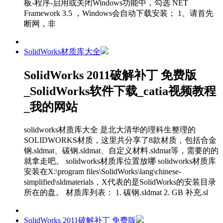
板-程序-启用或关闭Windows功能中，勾选 NET
Framework 3.5 ，Windows会自动下载安装； 1、请首先
断网，非
SolidWorks材质库大全
SolidWorks 2011破解补丁 免费版
_SolidWorks软件下载_catia视频教程
_我的网站
solidworks材质库大全 是北大清华的理科生整理的
SOLIDWORKS材质，这里共分享了8款材质，包括合金
钢.sldmat、碳钢.sldmat、自定义材料.sldmat等，需要的的
就拿走吧。 solidworks材质库位置放哪 solidworks材质库
安装在X:\program files\SolidWorks\lang\chinese-
simplified\sldmaterials，X代表的是SolidWorks的安装目录
所在的盘。 材质库列表： 1. 碳钢.sldmat 2. GB 补充.sl
SolidWorks 2011破解补丁 免费版