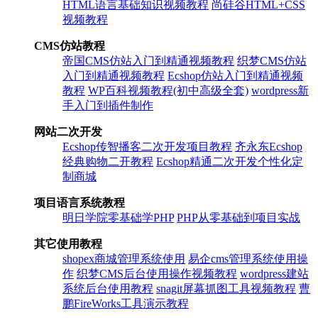
HTML语言基础知识视频教程
尚硅谷HTML+CSS
视频教程
CMS仿站教程
帝国CMS仿站入门到精通视频教程
织梦CMS仿站
入门到精通视频教程
Ecshop仿站入门到精通视频
教程
WP百科视频教程(初中高级全套)
wordpress新
手入门到插件制作
网站二次开发
Ecshop传智播客二次开发项目教程
齐永东Ecshop
经典购物二开教程
Ecshop精通二次开发个性化定
制商城
项目语言系统教程
明日学院零基础学PHP
PHP从零基础到项目实战
其它使用教程
shopex商城管理系统使用
易企cms管理系统使用操
作
织梦CMS后台使用操作视频教程
wordpress建站
系统后台使用教程
snagit屏幕抓图工具视频教程
曹
鹏FireWorks工具演示教程