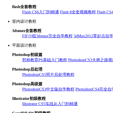
flash全套教程
Flash CS6入门到精通
Flash 8全套视频教程
Flash 
室内设计教程
3dsmax全套教程
FIF小组3dsmax完全自学教程
3dMax2012零起点自
平面设计教程
Photoshop初级篇
邢帅教育PS基础入门教程
PhotoshopCS3大师
Photoshop后处理
PhotoshopCS5照片后处理教程
Photoshop高级篇
PhotoshopCS3中文版自学教程
PhotoshopCS4完全
Illustrator初级教程
Illustrator CS5实战从入门到精通