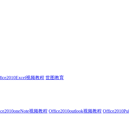
ffice2010Excel视频教程
世图教育
fice2010oneNote视频教程
Office2010outlook视频教程
Office2010