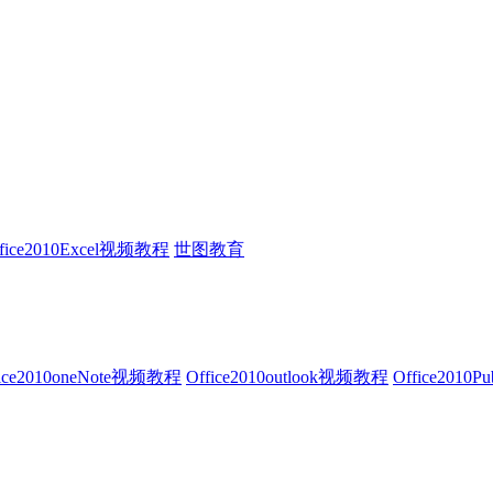
ffice2010Excel视频教程
世图教育
fice2010oneNote视频教程
Office2010outlook视频教程
Office2010