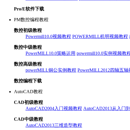
Pro/E软件下载
PM数控编程教程
数控初级教程
Powermill10.0视频教程
POWERMILL机明视频教程
数控中级教程
PowerMILL10.0策略运用
powermill10.0实例视频教
数控高级教程
powerMILL铜公实例教程
PowerMILL2012四轴
数控编程下载
AutoCAD教程
CAD初级教程
AutoCAD2004入门视频教程
AutoCAD2013从入门
CAD中级教程
AutoCAD2013三维造型教程