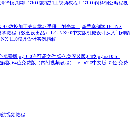
清华模具网UG10.0数控加工视频教程
UG10.0钢料铜公编程视
NX 9.0数控加工完全学习手册（附光盘）
新手案例学 UG NX
模型制作自学教程（数艺设出品）
UG NX9.0中文版机械设计从入门到精
 NX 11.0模具设计实例精解
 绿色免费版
ug10.0许可证文件 绿色免安装版,64位
ug nx10 for
文破解版 64位免费版（内附视频教程）
ug nx7.0中文版 32位 免费
例导航视频教程