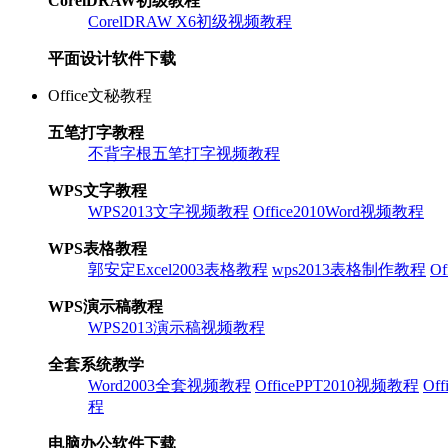
CorelDRAW初级教程
CorelDRAW X6初级视频教程
平面设计软件下载
Office文秘教程
五笔打字教程
不背字根五笔打字视频教程
WPS文字教程
WPS2013文字视频教程
Office2010Word视频教程
WPS表格教程
郭安定Excel2003表格教程
wps2013表格制作教程
O
WPS演示稿教程
WPS2013演示稿视频教程
全套系统教学
Word2003全套视频教程
OfficePPT2010视频教程
Of
程
电脑办公软件下载