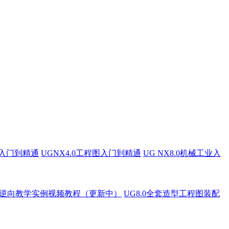
计入门到精通
UGNX4.0工程图入门到精通
UG NX8.0机械工业入
.0逆向教学实例视频教程（更新中）
UG8.0全套造型工程图装配