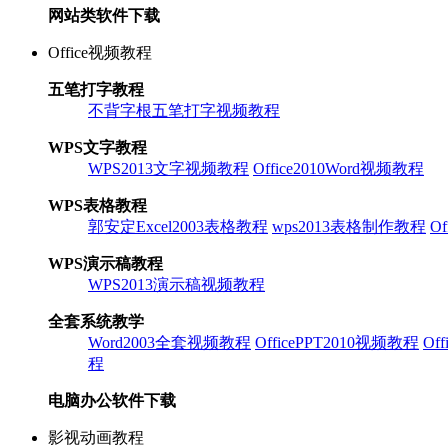
网站类软件下载
Office视频教程
五笔打字教程
不背字根五笔打字视频教程
WPS文字教程
WPS2013文字视频教程
Office2010Word视频教程
WPS表格教程
郭安定Excel2003表格教程
wps2013表格制作教程
O
WPS演示稿教程
WPS2013演示稿视频教程
全套系统教学
Word2003全套视频教程
OfficePPT2010视频教程
Of
程
电脑办公软件下载
影视动画教程