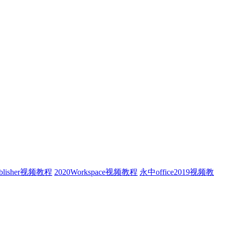
Publisher视频教程
2020Workspace视频教程
永中office2019视频教