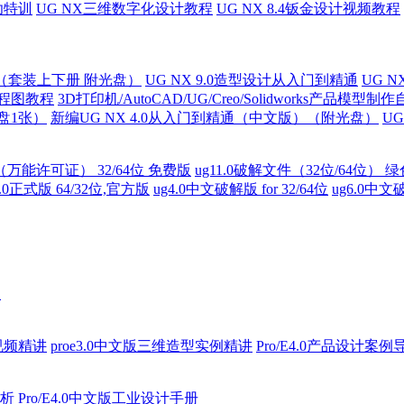
功特训
UG NX三维数字化设计教程
UG NX 8.4钣金设计视频教程
程（套装上下册 附光盘）
UG NX 9.0造型设计从入门到精通
UG 
0工程图教程
3D打印机/AutoCAD/UG/Creo/Solidworks产品
盘1张）
新编UG NX 4.0从入门到精通（中文版）（附光盘）
UG
（万能许可证） 32/64位 免费版
ug11.0破解文件（32位/64位）
12.0正式版 64/32位,官方版
ug4.0中文破解版 for 32/64位
ug6.0中
程
型视频精讲
proe3.0中文版三维造型实例精讲
Pro/E4.0产品设计案
分析
Pro/E4.0中文版工业设计手册