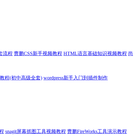
套流程
曹鹏CSS新手视频教程
HTML语言基础知识视频教程
尚
教程(初中高级全套)
wordpress新手入门到插件制作
教程
snagit屏幕抓图工具视频教程
曹鹏FireWorks工具演示教程