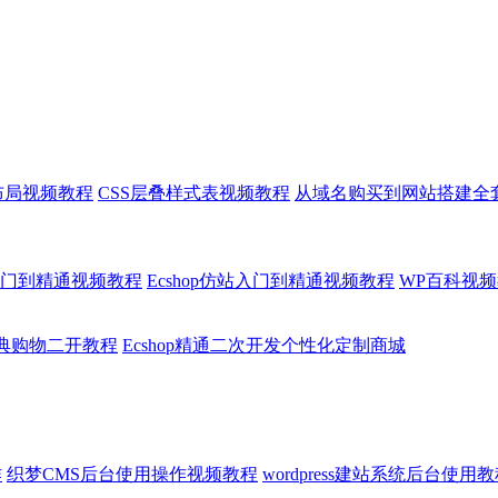
V布局视频教程
CSS层叠样式表视频教程
从域名购买到网站搭建全
入门到精通视频教程
Ecshop仿站入门到精通视频教程
WP百科视频
p经典购物二开教程
Ecshop精通二次开发个性化定制商城
作
织梦CMS后台使用操作视频教程
wordpress建站系统后台使用