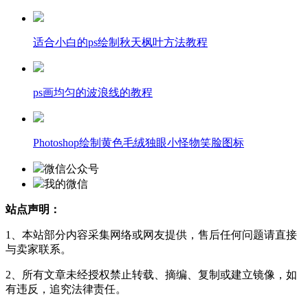
适合小白的ps绘制秋天枫叶方法教程
ps画均匀的波浪线的教程
Photoshop绘制黄色毛绒独眼小怪物笑脸图标
微信公众号
我的微信
站点声明：
1、本站部分内容采集网络或网友提供，售后任何问题请直接
与卖家联系。
2、所有文章未经授权禁止转载、摘编、复制或建立镜像，如
有违反，追究法律责任。