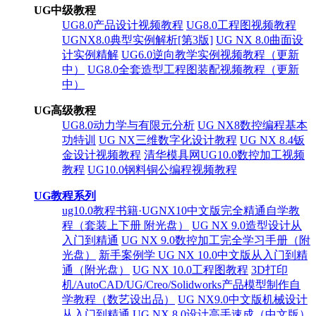
UG中级教程
UG8.0产品设计视频教程
UG8.0工程图视频教程
UGNX8.0典型实例解析[第3版]
UG NX 8.0曲面设
计实例精解
UG6.0逆向教学实例视频教程（更新
中）
UG8.0全套造型工程图装配视频教程（更新
中）
UG高级教程
UG8.0动力学与有限元分析
UG NX8数控编程基本
功特训
UG NX三维数字化设计教程
UG NX 8.4钣
金设计视频教程
清华模具网UG10.0数控加工视频
教程
UG10.0钢料铜公编程视频教程
UG教程系列
ug10.0教程书籍·UGNX10中文版完全精通自学教
程（套装上下册 附光盘）
UG NX 9.0造型设计从
入门到精通
UG NX 9.0数控加工完全学习手册（附
光盘）
新手案例学 UG NX 10.0中文版从入门到精
通（附光盘）
UG NX 10.0工程图教程
3D打印
机/AutoCAD/UG/Creo/Solidworks产品模型制作自
学教程（数艺设出品）
UG NX9.0中文版机械设计
从入门到精通
UG NX 8.0设计高手速成（中文版）