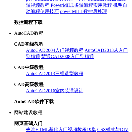
轴视频教程
PowerMILL多轴编程实用教程
机明自
动编程使用技巧
powerMILL数控后处理
数控编程下载
AutoCAD教程
CAD初级教程
AutoCAD2004入门视频教程
AutoCAD2013从入门
到精通
慧通CAD2008入门到精通
CAD中级教程
AutoCAD2013三维造型教程
CAD高级教程
AutoCAD2016室内装潢设计
AutoCAD软件下载
网站建设教程
网页基础入门
夫唯HTML基础入门视频教程19集
CSS样式与DIV