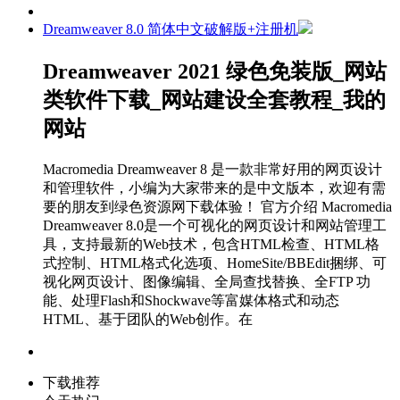
Dreamweaver 8.0 简体中文破解版+注册机
Dreamweaver 2021 绿色免装版_网站
类软件下载_网站建设全套教程_我的
网站
Macromedia Dreamweaver 8 是一款非常好用的网页设计
和管理软件，小编为大家带来的是中文版本，欢迎有需
要的朋友到绿色资源网下载体验！ 官方介绍 Macromedia
Dreamweaver 8.0是一个可视化的网页设计和网站管理工
具，支持最新的Web技术，包含HTML检查、HTML格
式控制、HTML格式化选项、HomeSite/BBEdit捆绑、可
视化网页设计、图像编辑、全局查找替换、全FTP 功
能、处理Flash和Shockwave等富媒体格式和动态
HTML、基于团队的Web创作。在
下载推荐