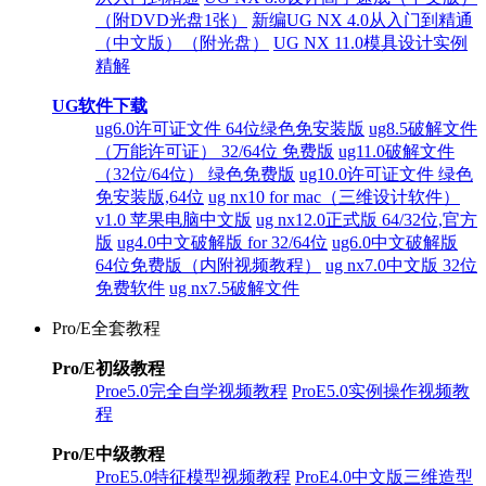
（附DVD光盘1张）
新编UG NX 4.0从入门到精通
（中文版）（附光盘）
UG NX 11.0模具设计实例
精解
UG软件下载
ug6.0许可证文件 64位绿色免安装版
ug8.5破解文件
（万能许可证） 32/64位 免费版
ug11.0破解文件
（32位/64位） 绿色免费版
ug10.0许可证文件 绿色
免安装版,64位
ug nx10 for mac（三维设计软件）
v1.0 苹果电脑中文版
ug nx12.0正式版 64/32位,官方
版
ug4.0中文破解版 for 32/64位
ug6.0中文破解版
64位免费版（内附视频教程）
ug nx7.0中文版 32位
免费软件
ug nx7.5破解文件
Pro/E全套教程
Pro/E初级教程
Proe5.0完全自学视频教程
ProE5.0实例操作视频教
程
Pro/E中级教程
ProE5.0特征模型视频教程
ProE4.0中文版三维造型