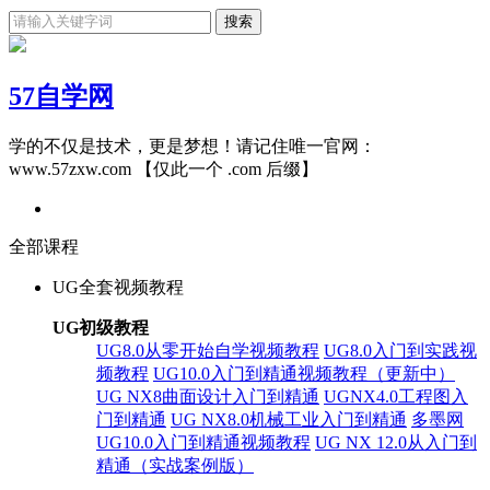
57自学网
学的不仅是技术，更是梦想！请记住唯一官网：
www.57zxw.com 【仅此一个 .com 后缀】
全部课程
UG全套视频教程
UG初级教程
UG8.0从零开始自学视频教程
UG8.0入门到实践视
频教程
UG10.0入门到精通视频教程（更新中）
UG NX8曲面设计入门到精通
UGNX4.0工程图入
门到精通
UG NX8.0机械工业入门到精通
多墨网
UG10.0入门到精通视频教程
UG NX 12.0从入门到
精通（实战案例版）