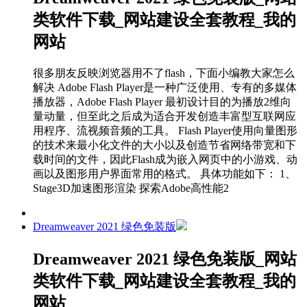
类软件下载_网站建设全套教程_我的
网站
很多朋友反映浏览器用不了flash，下面小编教大家怎么
解决 Adobe Flash Player是一种广泛使用、专有的多媒体
播放器，Adobe Flash Player 最初设计目的为播放2维向
量动量，但至此之后成为适合开发创造丰富型互联网应
用程序、流视频音频的工具。 Flash Player使用向量图形
的技术来最小化文件的大小以及创造节省网络带宽和下
载时间的文件，因此Flash成为嵌入网页中的小游戏、动
画以及图形用户界面常用的格式。 具体功能如下： 1、
Stage3D加速图形渲染 探索Adobe高性能2
Dreamweaver 2021 绿色免装版
Dreamweaver 2021 绿色免装版_网站
类软件下载_网站建设全套教程_我的
网站