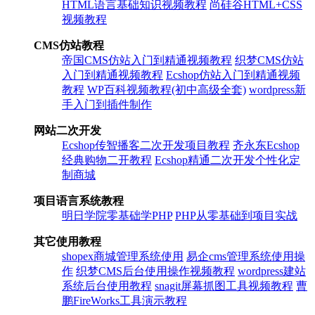
HTML语言基础知识视频教程
尚硅谷HTML+CSS
视频教程
CMS仿站教程
帝国CMS仿站入门到精通视频教程
织梦CMS仿站
入门到精通视频教程
Ecshop仿站入门到精通视频
教程
WP百科视频教程(初中高级全套)
wordpress新
手入门到插件制作
网站二次开发
Ecshop传智播客二次开发项目教程
齐永东Ecshop
经典购物二开教程
Ecshop精通二次开发个性化定
制商城
项目语言系统教程
明日学院零基础学PHP
PHP从零基础到项目实战
其它使用教程
shopex商城管理系统使用
易企cms管理系统使用操
作
织梦CMS后台使用操作视频教程
wordpress建站
系统后台使用教程
snagit屏幕抓图工具视频教程
曹
鹏FireWorks工具演示教程