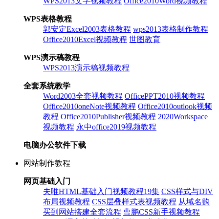
WPS2013文字视频教程
Office2010Word视频教程
WPS表格教程
郭安定Excel2003表格教程
wps2013表格制作教程
Office2010Excel视频教程
世图教育
WPS演示稿教程
WPS2013演示稿视频教程
全套系统教学
Word2003全套视频教程
OfficePPT2010视频教程
Office2010oneNote视频教程
Office2010outlook视频
教程
Office2010Publisher视频教程
2020Workspace
视频教程
永中office2019视频教程
电脑办公软件下载
网站制作教程
网页基础入门
夫唯HTML基础入门视频教程19集
CSS样式与DIV
布局视频教程
CSS层叠样式表视频教程
从域名购
买到网站搭建全套流程
曹鹏CSS新手视频教程