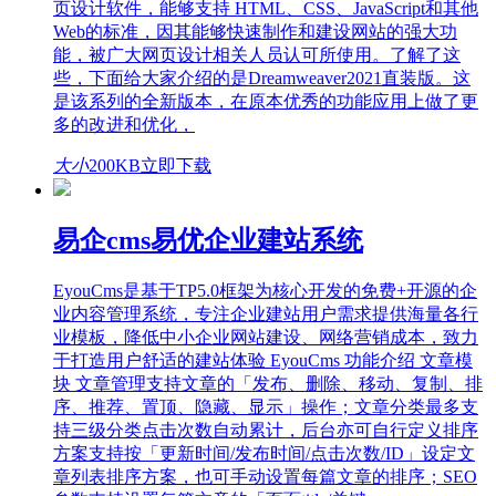
页设计软件，能够支持 HTML、CSS、JavaScript和其他
Web的标准，因其能够快速制作和建设网站的强大功
能，被广大网页设计相关人员认可所使用。了解了这
些，下面给大家介绍的是Dreamweaver2021直装版。这
是该系列的全新版本，在原本优秀的功能应用上做了更
多的改进和优化，
大小
200KB
立即下载
易企cms易优企业建站系统
EyouCms是基于TP5.0框架为核心开发的免费+开源的企
业内容管理系统，专注企业建站用户需求提供海量各行
业模板，降低中小企业网站建设、网络营销成本，致力
于打造用户舒适的建站体验 EyouCms 功能介绍 文章模
块 文章管理支持文章的「发布、删除、移动、复制、排
序、推荐、置顶、隐藏、显示」操作；文章分类最多支
持三级分类点击次数自动累计，后台亦可自行定义排序
方案支持按「更新时间/发布时间/点击次数/ID」设定文
章列表排序方案，也可手动设置每篇文章的排序；SEO