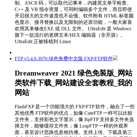
制、ASCII 码，可以取代记事本，内建英文单字检查、
C++ 及 VB 指令突显，可同时编辑多个文件，而且即使
开启很大的文件速度也不会慢。软件附有 HTML 标签颜
色显示、搜寻替换以及无限制的还原功能，一般大家喜
欢用其来修改EXE 或 DLL 文件。 UltraEdit 是 Windows
旗下一款流行的老牌文本/HEX 编辑器（非开源）。
UltraEdit 正被移植到 Linux
FTP v5.4.0.3970 绿色免费中文版 FXP/FTP软件
Dreamweaver 2021 绿色免装版_网站
类软件下载_网站建设全套教程_我的
网站
FlashFXP 是一个功能强大的 FXP/FTP 软件，融合了一些
其他优秀 FTP软件的优点，如像 CuteFTP 一样可以比较
文件夹，支持彩色文字显示；像 BpFTP 支持多文件夹选
择文件，能够缓存文件夹；像 LeapFTP 一样的外观界
面，甚至设计思路也差相仿佛。支持上传、下载及第三