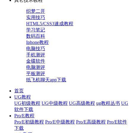
其它技术教程
织梦二开
实用技巧
HTML5/CSS3速成教程
学习笔记
数码百科
Iphone教程
电脑技巧
手机测评
金碟软件
电脑测评
平板测评
纸飞机聊天app下载
首页
UG教程
UG初级教程
UG中级教程
UG高级教程
ug教程丛书
UG
软件下载
Pro/E教程
Pro/E初级教程
Pro/E中级教程
Pro/E高级教程
Pro/E软件
下载