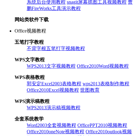
系统后台使用教程
snagit屏幕抓图工具视频教程
曹
鹏FireWorks工具演示教程
网站类软件下载
Office视频教程
五笔打字教程
不背字根五笔打字视频教程
WPS文字教程
WPS2013文字视频教程
Office2010Word视频教程
WPS表格教程
郭安定Excel2003表格教程
wps2013表格制作教程
Office2010Excel视频教程
世图教育
WPS演示稿教程
WPS2013演示稿视频教程
全套系统教学
Word2003全套视频教程
OfficePPT2010视频教程
Office2010oneNote视频教程
Office2010outlook视频