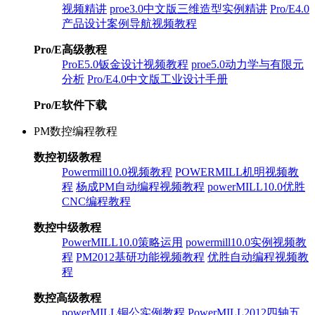
视频精讲
proe3.0中文版三维造型实例精讲
Pro/E4.0
产品设计案例导航视频教程
Pro/E高级教程
ProE5.0钣金设计视频教程
proe5.0动力学与有限元
分析
Pro/E4.0中文版工业设计手册
Pro/E软件下载
PM数控编程教程
数控初级教程
Powermill10.0视频教程
POWERMILL机明视频教
程
杨成PM自动编程视频教程
powerMILL10.0优胜
CNC编程教程
数控中级教程
PowerMILL10.0策略运用
powermill10.0实例视频教
程
PM2012基研功能视频教程
优胜自动编程视频教
程
数控高级教程
powerMILL铜公实例教程
PowerMILL2012四轴五