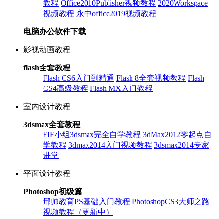
教程
Office2010Publisher视频教程
2020Workspace
视频教程
永中office2019视频教程
电脑办公软件下载
影视动画教程
flash全套教程
Flash CS6入门到精通
Flash 8全套视频教程
Flash
CS4高级教程
Flash MX入门教程
室内设计教程
3dsmax全套教程
FIF小组3dsmax完全自学教程
3dMax2012零起点自
学教程
3dmax2014入门视频教程
3dsmax2014专家
讲堂
平面设计教程
Photoshop初级篇
邢帅教育PS基础入门教程
PhotoshopCS3大师之路
视频教程（更新中）