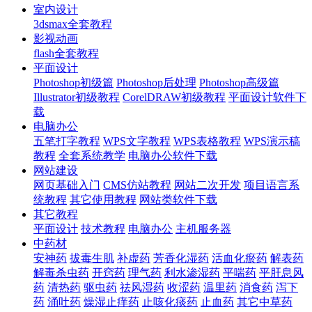
室内设计
3dsmax全套教程
影视动画
flash全套教程
平面设计
Photoshop初级篇
Photoshop后处理
Photoshop高级篇
Illustrator初级教程
CorelDRAW初级教程
平面设计软件下
载
电脑办公
五笔打字教程
WPS文字教程
WPS表格教程
WPS演示稿
教程
全套系统教学
电脑办公软件下载
网站建设
网页基础入门
CMS仿站教程
网站二次开发
项目语言系
统教程
其它使用教程
网站类软件下载
其它教程
平面设计
技术教程
电脑办公
主机服务器
中药材
安神药
拔毒生肌
补虚药
芳香化湿药
活血化瘀药
解表药
解毒杀虫药
开窍药
理气药
利水渗湿药
平喘药
平肝息风
药
清热药
驱虫药
祛风湿药
收涩药
温里药
消食药
泻下
药
涌吐药
燥湿止痒药
止咳化痰药
止血药
其它中草药