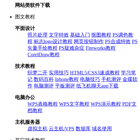
网站类软件下载
图文教程
平面设计
照片处理
文字特效
基础入门
抠图教程
PS调色教
程
标志logo设计教程
网页按钮制作
PS合成特效
PS
矢量手绘教程
PS疑难杂症
Fireworks教程
CorelDraw教程
技术教程
织梦二开
实用技巧
HTML5/CSS3速成教程
学习笔
记
数码百科
Iphone教程
电脑技巧
手机测评
金碟软
件
电脑测评
平板测评
纸飞机聊天app下载
电脑办公
WPS表格教程
WPS文字教程
WPS演示教程
PDF文
档教程
主机服务器
虚拟主机
云主机/VPS
数据库
域名使用