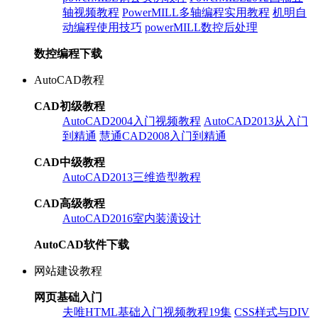
轴视频教程
PowerMILL多轴编程实用教程
机明自
动编程使用技巧
powerMILL数控后处理
数控编程下载
AutoCAD教程
CAD初级教程
AutoCAD2004入门视频教程
AutoCAD2013从入门
到精通
慧通CAD2008入门到精通
CAD中级教程
AutoCAD2013三维造型教程
CAD高级教程
AutoCAD2016室内装潢设计
AutoCAD软件下载
网站建设教程
网页基础入门
夫唯HTML基础入门视频教程19集
CSS样式与DIV