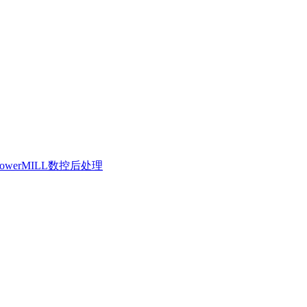
powerMILL数控后处理