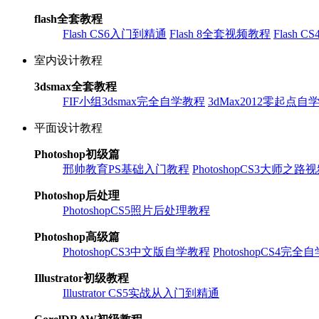
flash全套教程
Flash CS6入门到精通
Flash 8全套视频教程
Flash 
室内设计教程
3dsmax全套教程
FIF小组3dsmax完全自学教程
3dMax2012零起点自
平面设计教程
Photoshop初级篇
邢帅教育PS基础入门教程
PhotoshopCS3大师
Photoshop后处理
PhotoshopCS5照片后处理教程
Photoshop高级篇
PhotoshopCS3中文版自学教程
PhotoshopCS4完全
Illustrator初级教程
Illustrator CS5实战从入门到精通