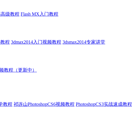
CS4高级教程
Flash MX入门教程
学教程
3dmax2014入门视频教程
3dsmax2014专家讲堂
之路视频教程（更新中）
自学教程
祁连山PhotoshopCS6视频教程
PhotoshopCS3实战速成教程