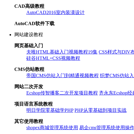
CAD高级教程
AutoCAD2016室内装潢设计
AutoCAD软件下载
网站建设教程
网页基础入门
夫唯HTML基础入门视频教程19集
CSS样式与DI
硅谷HTML+CSS视频教程
CMS仿站教程
帝国CMS仿站入门到精通视频教程
织梦CMS仿站
网站二次开发
Ecshop传智播客二次开发项目教程
齐永东Ecsho
项目语言系统教程
明日学院零基础学PHP
PHP从零基础到项目实战
其它使用教程
shopex商城管理系统使用
易企cms管理系统使用操