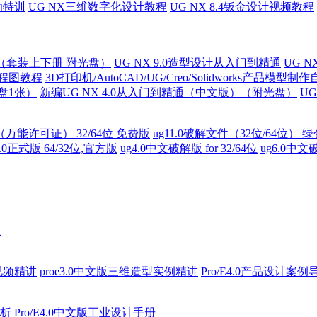
功特训
UG NX三维数字化设计教程
UG NX 8.4钣金设计视频教程
程（套装上下册 附光盘）
UG NX 9.0造型设计从入门到精通
UG 
0工程图教程
3D打印机/AutoCAD/UG/Creo/Solidworks产品
盘1张）
新编UG NX 4.0从入门到精通（中文版）（附光盘）
UG
（万能许可证） 32/64位 免费版
ug11.0破解文件（32位/64位）
12.0正式版 64/32位,官方版
ug4.0中文破解版 for 32/64位
ug6.0中
程
型视频精讲
proe3.0中文版三维造型实例精讲
Pro/E4.0产品设计案
分析
Pro/E4.0中文版工业设计手册