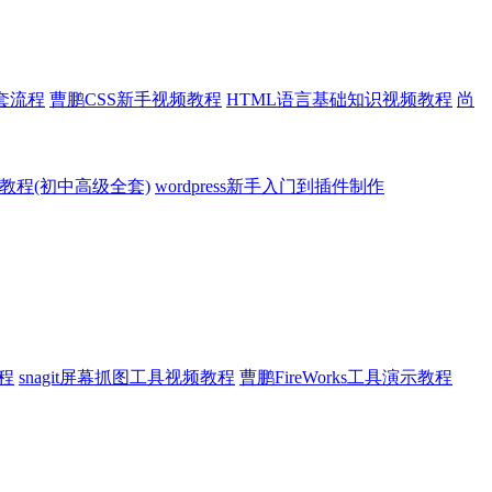
套流程
曹鹏CSS新手视频教程
HTML语言基础知识视频教程
尚
教程(初中高级全套)
wordpress新手入门到插件制作
教程
snagit屏幕抓图工具视频教程
曹鹏FireWorks工具演示教程